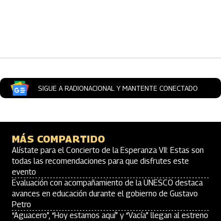
Artículos Player
SIGUE A RADIONACIONAL Y MANTENTE CONECTADO
MÁS COMPARTIDO
Alístate para el Concierto de la Esperanza VII: Estas son
todas las recomendaciones para que disfrutes este
evento
Evaluación con acompañamiento de la UNESCO destaca
avances en educación durante el gobierno de Gustavo
Petro
“Aguacero”, “Hoy estamos aquí” y “Vacía” llegan al estreno