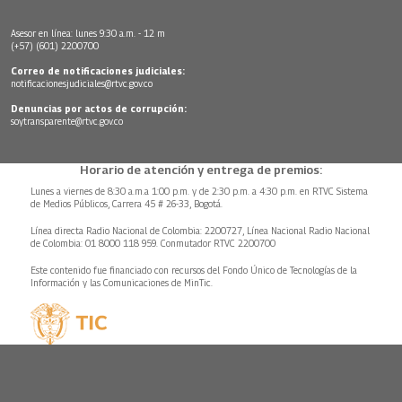
Asesor en línea: lunes 9:30 a.m. - 12 m
(+57) (601) 2200700
Correo de notificaciones judiciales:
notificacionesjudiciales@rtvc.gov.co
Denuncias por actos de corrupción:
soytransparente@rtvc.gov.co
Horario de atención y entrega de premios:
Lunes a viernes de 8:30 a.m.a 1:00 p.m. y de 2:30 p.m. a 4:30 p.m. en RTVC Sistema
de Medios Públicos, Carrera 45 # 26-33, Bogotá.
Línea directa Radio Nacional de Colombia: 2200727, Línea Nacional Radio Nacional
de Colombia: 01 8000 118 959. Conmutador RTVC 2200700
Este contenido fue financiado con recursos del Fondo Único de Tecnologías de la
Información y las Comunicaciones de MinTic.