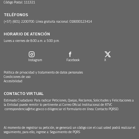
Código Postal: 111321
TELÉFONOS
(+57) (601) 2200700. Línea gratuita nacional: 018000123414
HORARIO DE ATENCIÓN
Lunes a viernes de 8:00 a.m. a 5:00 p.m.
Instagram
Facebook
X
Política de privacidad y tratamiento de datos personales
Condiciones de uso
Accesibilidad
CONTACTO VIRTUAL
Estimado Ciudadano: Para radicar Peticiones, Quejas, Reclamos, Solicitudes y Felicitaciones a
la Entidad puede remitir lo pertinente al Correo Oficial Institucional de RTVC
correspondencia@rtvc.gov.co
o diligenciar el formulario en línea:
Contacto PQRSD.
Al momento de registrar su petición, se generará un código con el cual usted podrá realizar el
seguimiento, para ello, ingrese a:
Seguimiento de PQRS