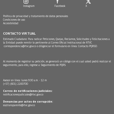
Instagram
Facebook
X
Política de privacidad y tratamiento de datos personales
Condiciones de uso
Accesibilidad
CONTACTO VIRTUAL
Estimado Ciudadano: Para radicar Peticiones, Quejas, Reclamos, Solicitudes y Felicitaciones a
la Entidad puede remitir lo pertinente al Correo Oficial Institucional de RTVC
correspondencia@rtvc.gov.co
o diligenciar el formulario en línea:
Contacto PQRSD.
Al momento de registrar su petición, se generará un código con el cual usted podrá realizar el
seguimiento, para ello, ingrese a:
Seguimiento de PQRS
Asesor en línea: lunes 9:30 a.m. - 12 m
(+57) (601) 2200700
Correo de notificaciones judiciales:
notificacionesjudiciales@rtvc.gov.co
Denuncias por actos de corrupción:
soytransparente@rtvc.gov.co