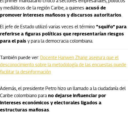
El primer mandatario criticó a sectores empresariales, políticos
y mediáticos de la región Caribe, a quienes
acusó de
promover intereses mafiosos y discursos autoritarios
.
El jefe de Estado utilizó varias veces el término
“squifo” para
referirse a figuras políticas que representarían riesgos
para el país
y para la democracia colombiana.
También puede ver:
Docente Hanwen Zhang asegura que el
desconocimiento sobre la metodología de las encuestas puede
facilitar la desinformación
Además, el presidente Petro hizo un llamado a la ciudadanía del
Caribe colombiano para
no dejarse influenciar por
intereses económicos y electorales ligados a
estructuras mafiosas
.
Artículos Player