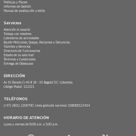
Políticas y Planes
Informes de Gestión
Manual de producción y estilo
Servicios
Atención al usuario
Trabaja con nosotros
Calendario de actividades
Buzón Peticiones, Quejas, Reclamos y Denuncias
Trámites y Servicios
Directorio de Funcionarios
Estado de su solicitud
Términos y Condiciones
Entrega de Obsequios
DIRECCIÓN
Av. El Dorado Cr.45 # 26 - 33 Bogotá D.C. Colombia.
Código Postal: 111321
TELÉFONOS
(+57) (601) 2200700. Línea gratuita nacional: 018000123414
HORARIO DE ATENCIÓN
Lunes a viernes de 8:00 a.m. a 5:00 p.m.