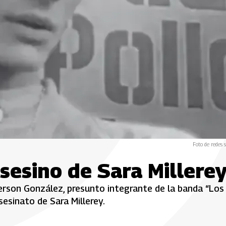
Foto de redes s
sesino de Sara Millere
derson González, presunto integrante de la banda “Los
esinato de Sara Millerey.