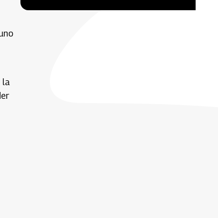
 uno
 la
der