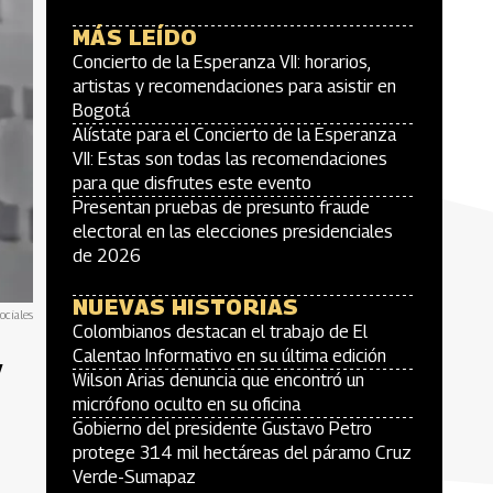
MÁS LEÍDO
Concierto de la Esperanza VII: horarios,
artistas y recomendaciones para asistir en
Bogotá
Alístate para el Concierto de la Esperanza
VII: Estas son todas las recomendaciones
para que disfrutes este evento
Presentan pruebas de presunto fraude
electoral en las elecciones presidenciales
de 2026
NUEVAS HISTORIAS
ociales
Colombianos destacan el trabajo de El
y
Calentao Informativo en su última edición
Wilson Arias denuncia que encontró un
micrófono oculto en su oficina
Gobierno del presidente Gustavo Petro
protege 314 mil hectáreas del páramo Cruz
Verde-Sumapaz