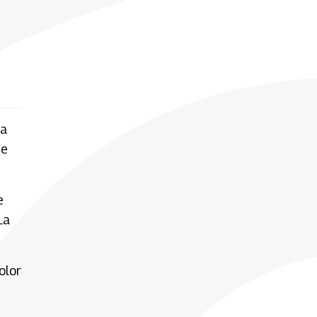
la
de
e
La
olor