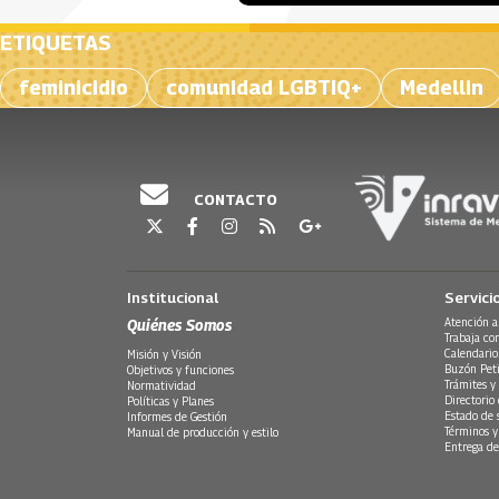
ETIQUETAS
feminicidio
comunidad LGBTIQ+
Medellin
CONTACTO
Institucional
Servici
Quiénes Somos
Atención a
Trabaja co
Calendario
Misión y Visión
Buzón Peti
Objetivos y funciones
Trámites y 
Normatividad
Directorio
Políticas y Planes
Estado de 
Informes de Gestión
Términos y
Manual de producción y estilo
Entrega de