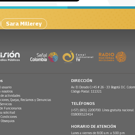
Sara Millerey
os
DIRECCIÓN
l usuario
Av. El Dorado Cr.45 # 26 - 33 Bogotá D.C. Colom
n nosotros
Código Postal: 111321
 de actividades
ciones, Quejas, Reclamos y Denuncias
TELÉFONOS
Servicios
 de Funcionarios
(+57) (601) 2200700. Línea gratuita nacional:
su solicitud
018000123414
 Condiciones
 Obsequios
HORARIO DE ATENCIÓN
Lunes a viernes de 8:00 a.m. a 5:00 p.m.