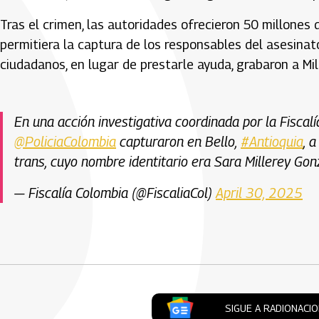
Tras el crimen, las autoridades ofrecieron 50 millone
permitiera la captura de los responsables del asesinat
ciudadanos, en lugar de prestarle ayuda, grabaron a Mi
En una acción investigativa coordinada por la Fiscal
@PoliciaColombia
capturaron en Bello,
#Antioquia
, 
trans, cuyo nombre identitario era Sara Millerey Gon
— Fiscalía Colombia (@FiscaliaCol)
April 30, 2025
Artículos Player
SIGUE A RADIONACI