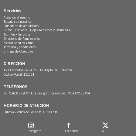
Servicios
Atención al usuario
Trabaja con nosotros
Calendario de actividades
Buzón Peticiones, Quejas, Reclamos y Denuncias
Trámites y Servicios
Directorio de Funcionarios
Estado de su solicitud
Términos y Condiciones
Entrega de Obsequios
DIRECCIÓN
Av. El Dorado Cr.45 # 26 - 33 Bogotá D.C. Colombia.
Código Postal: 111321
TELÉFONOS
(+57) (601) 2200700. Línea gratuita nacional: 018000123414
HORARIO DE ATENCIÓN
Lunes a viernes de 8:00 a.m. a 5:00 p.m.
Instagram
Facebook
X