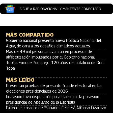
SIGUE A RADIONACIONAL Y MANTENTE CONECTADO
MÁS COMPARTIDO
Gobierno nacional presenta nueva Política Nacional del
Agua, de cara a los desafíos climáticos actuales
Más de 49 mil personas avanzan en procesos de
alfabetización impulsados por el Gobierno nacional
Tobías Enrique Pumarejo: 120 años del natalicio de Don
Toba
MÁS LEÍDO
Presentan pruebas de presunto fraude electoral en las
elecciones presidenciales de 2026
Inravisión tuvo disposición para transmitir la posesión
presidencial de Abelardo de la Espriella
Fallece el creador de "Sábados Felices", Alfonso Lizarazo