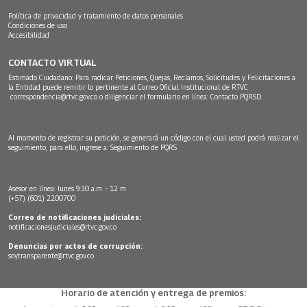
Política de privacidad y tratamiento de datos personales
Condiciones de uso
Accesibilidad
CONTACTO VIRTUAL
Estimado Ciudadano: Para radicar Peticiones, Quejas, Reclamos, Solicitudes y Felicitaciones a
la Entidad puede remitir lo pertinente al Correo Oficial Institucional de RTVC
correspondencia@rtvc.gov.co
o diligenciar el formulario en línea:
Contacto PQRSD.
Al momento de registrar su petición, se generará un código con el cual usted podrá realizar el
seguimiento, para ello, ingrese a:
Seguimiento de PQRS
Asesor en línea: lunes 9:30 a.m. - 12 m
(+57) (601) 2200700
Correo de notificaciones judiciales:
notificacionesjudiciales@rtvc.gov.co
Denuncias por actos de corrupción:
soytransparente@rtvc.gov.co
Horario de atención y entrega de premios: