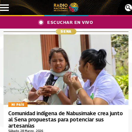
Pasar al contenido principal
ESCUCHAR EN VIVO
SENA
MI PAÍS
Comunidad indígena de Nabusimake crea junto
al Sena propuestas para potenciar sus
artesanías
Sábado, 28 Marzo , 2026