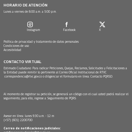
HORARIO DE ATENCIÓN
Lunes a viernes de 8:00 a.m. a 5:00 p.m.
Instagram
Facebook
X
Política de privacidad y tratamiento de datos personales
Condiciones de uso
Accesibilidad
CONTACTO VIRTUAL
Estimado Ciudadano: Para radicar Peticiones, Quejas, Reclamos, Solicitudes y Felicitaciones a
la Entidad puede remitir lo pertinente al Correo Oficial Institucional de RTVC
correspondencia@rtvc.gov.co
o diligenciar el formulario en línea:
Contacto PQRSD.
Al momento de registrar su petición, se generará un código con el cual usted podrá realizar el
seguimiento, para ello, ingrese a:
Seguimiento de PQRS
Asesor en línea: lunes 9:30 a.m. - 12 m
(+57) (601) 2200700
Correo de notificaciones judiciales: