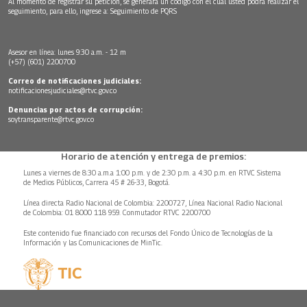
Al momento de registrar su petición, se generará un código con el cual usted podrá realizar el
seguimiento, para ello, ingrese a:
Seguimiento de PQRS
Asesor en línea: lunes 9:30 a.m. - 12 m
(+57) (601) 2200700
Correo de notificaciones judiciales:
notificacionesjudiciales@rtvc.gov.co
Denuncias por actos de corrupción:
soytransparente@rtvc.gov.co
Horario de atención y entrega de premios:
Lunes a viernes de 8:30 a.m.a 1:00 p.m. y de 2:30 p.m. a 4:30 p.m. en RTVC Sistema
de Medios Públicos, Carrera 45 # 26-33, Bogotá.
Línea directa Radio Nacional de Colombia: 2200727, Línea Nacional Radio Nacional
de Colombia: 01 8000 118 959. Conmutador RTVC 2200700
Este contenido fue financiado con recursos del Fondo Único de Tecnologías de la
Información y las Comunicaciones de MinTic.