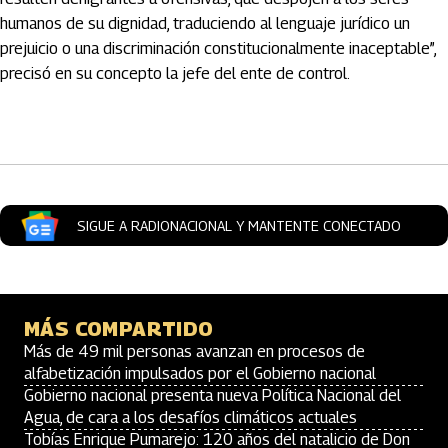
humanos de su dignidad, traduciendo al lenguaje jurídico un
prejuicio o una discriminación constitucionalmente inaceptable”,
precisó en su concepto la jefe del ente de control.
Artículos Player
SIGUE A RADIONACIONAL Y MANTENTE CONECTADO
MÁS COMPARTIDO
Más de 49 mil personas avanzan en procesos de
alfabetización impulsados por el Gobierno nacional
Gobierno nacional presenta nueva Política Nacional del
Agua, de cara a los desafíos climáticos actuales
Tobías Enrique Pumarejo: 120 años del natalicio de Don