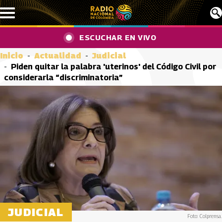
Pasar al contenido principal
ESCUCHAR EN VIVO
Inicio
Actualidad
Judicial
Piden quitar la palabra 'uterinos' del Código Civil por
considerarla “discriminatoria”
JUDICIAL
Foto: Colprensa.