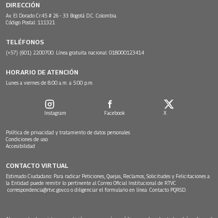
DIRECCIÓN
Av. El Dorado Cr.45 # 26 - 33 Bogotá D.C. Colombia.
Código Postal: 111321
TELÉFONOS
(+57) (601) 2200700. Línea gratuita nacional: 018000123414
HORARIO DE ATENCIÓN
Lunes a viernes de 8:00 a.m. a 5:00 p.m.
Instagram
Facebook
X
Política de privacidad y tratamiento de datos personales
Condiciones de uso
Accesibilidad
CONTACTO VIRTUAL
Estimado Ciudadano: Para radicar Peticiones, Quejas, Reclamos, Solicitudes y Felicitaciones a
la Entidad puede remitir lo pertinente al Correo Oficial Institucional de RTVC
correspondencia@rtvc.gov.co
o diligenciar el formulario en línea:
Contacto PQRSD.