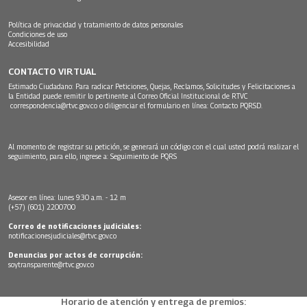
Política de privacidad y tratamiento de datos personales
Condiciones de uso
Accesibilidad
CONTACTO VIRTUAL
Estimado Ciudadano: Para radicar Peticiones, Quejas, Reclamos, Solicitudes y Felicitaciones a
la Entidad puede remitir lo pertinente al Correo Oficial Institucional de RTVC
correspondencia@rtvc.gov.co
o diligenciar el formulario en línea:
Contacto PQRSD.
Al momento de registrar su petición, se generará un código con el cual usted podrá realizar el
seguimiento, para ello, ingrese a:
Seguimiento de PQRS
Asesor en línea: lunes 9:30 a.m. - 12 m
(+57) (601) 2200700
Correo de notificaciones judiciales:
notificacionesjudiciales@rtvc.gov.co
Denuncias por actos de corrupción:
soytransparente@rtvc.gov.co
Horario de atención y entrega de premios: