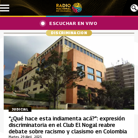
Pasar al contenido principal
ESCUCHAR EN VIVO
DISCRIMINACION
JUDICIAL
“¿Qué hace esta indiamenta acá?”: expresión
discriminatoria en el Club El Nogal reabre
debate sobre racismo y clasismo en Colombia
Martes, 29 Abril , 2025