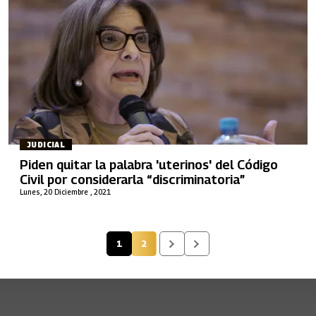
JUDICIAL
Piden quitar la palabra 'uterinos' del Código
Civil por considerarla “discriminatoria”
Lunes, 20 Diciembre , 2021
1
2
Página actual
Página