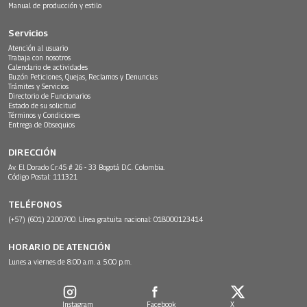
Manual de producción y estilo
Servicios
Atención al usuario
Trabaja con nosotros
Calendario de actividades
Buzón Peticiones, Quejas, Reclamos y Denuncias
Trámites y Servicios
Directorio de Funcionarios
Estado de su solicitud
Términos y Condiciones
Entrega de Obsequios
DIRECCIÓN
Av. El Dorado Cr.45 # 26 - 33 Bogotá D.C. Colombia.
Código Postal: 111321
TELÉFONOS
(+57) (601) 2200700. Línea gratuita nacional: 018000123414
HORARIO DE ATENCIÓN
Lunes a viernes de 8:00 a.m. a 5:00 p.m.
Instagram
Facebook
X