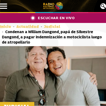
Pasar al contenido principal
ESCUCHAR EN VIVO
Inicio
Actualidad
Judicial
Condenan a William Dangond, papá de Silvestre
Dangond, a pagar indemnización a motociclista luego
de atropellarlo