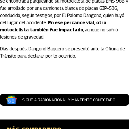
se encontraba parqueando su motocicleta de placas EMS 98B y
fue arrollado por una camioneta blanca de placas GJP-536,
conducida, según testigos, por El Palomo Dangond, quien huyó
del lugar del accidente.
En ese percance vial, otro
motociclista también fue impactado
, aunque no sufrió
lesiones de gravedad.
Días después, Dangond Baquero se presentó ante la Oficina de
Tránsito para declarar por lo ocurrido.
Artículos Player
SIGUE A RADIONACIONAL Y MANTENTE CONECTADO