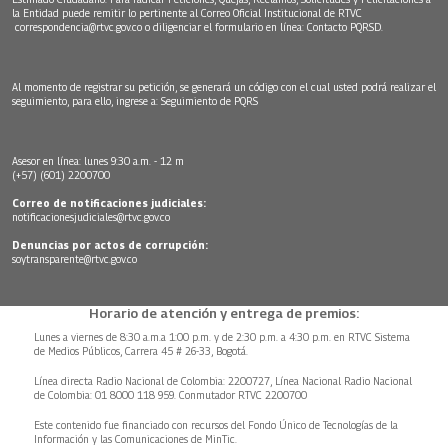
la Entidad puede remitir lo pertinente al Correo Oficial Institucional de RTVC
correspondencia@rtvc.gov.co
o diligenciar el formulario en línea:
Contacto PQRSD.
Al momento de registrar su petición, se generará un código con el cual usted podrá realizar el
seguimiento, para ello, ingrese a:
Seguimiento de PQRS
Asesor en línea: lunes 9:30 a.m. - 12 m
(+57) (601) 2200700
Correo de notificaciones judiciales:
notificacionesjudiciales@rtvc.gov.co
Denuncias por actos de corrupción:
soytransparente@rtvc.gov.co
Horario de atención y entrega de premios:
Lunes a viernes de 8:30 a.m.a 1:00 p.m. y de 2:30 p.m. a 4:30 p.m. en RTVC Sistema
de Medios Públicos, Carrera 45 # 26-33, Bogotá.
Línea directa Radio Nacional de Colombia: 2200727, Línea Nacional Radio Nacional
de Colombia: 01 8000 118 959. Conmutador RTVC 2200700
Este contenido fue financiado con recursos del Fondo Único de Tecnologías de la
Información y las Comunicaciones de MinTic.