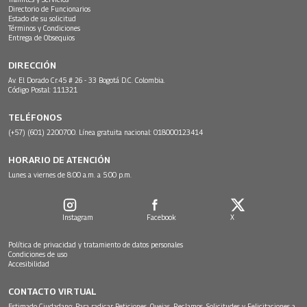
Directorio de Funcionarios
Estado de su solicitud
Términos y Condiciones
Entrega de Obsequios
DIRECCIÓN
Av. El Dorado Cr.45 # 26 - 33 Bogotá D.C. Colombia.
Código Postal: 111321
TELÉFONOS
(+57) (601) 2200700. Línea gratuita nacional: 018000123414
HORARIO DE ATENCIÓN
Lunes a viernes de 8:00 a.m. a 5:00 p.m.
Instagram
Facebook
X
Política de privacidad y tratamiento de datos personales
Condiciones de uso
Accesibilidad
CONTACTO VIRTUAL
Estimado Ciudadano: Para radicar Peticiones, Quejas, Reclamos, Solicitudes y Felicitaciones a