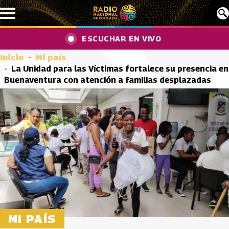
Pasar al contenido principal
ESCUCHAR EN VIVO
Inicio
Mi país
La Unidad para las Víctimas fortalece su presencia en
Buenaventura con atención a familias desplazadas
MI PAÍS