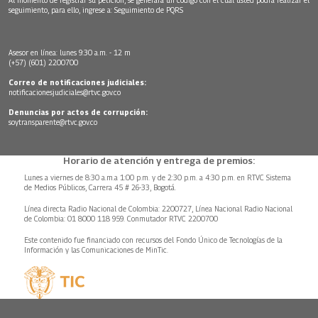
seguimiento, para ello, ingrese a:
Seguimiento de PQRS
Asesor en línea: lunes 9:30 a.m. - 12 m
(+57) (601) 2200700
Correo de notificaciones judiciales:
notificacionesjudiciales@rtvc.gov.co
Denuncias por actos de corrupción:
soytransparente@rtvc.gov.co
Horario de atención y entrega de premios:
Lunes a viernes de 8:30 a.m.a 1:00 p.m. y de 2:30 p.m. a 4:30 p.m. en RTVC Sistema
de Medios Públicos, Carrera 45 # 26-33, Bogotá.
Línea directa Radio Nacional de Colombia: 2200727, Línea Nacional Radio Nacional
de Colombia: 01 8000 118 959. Conmutador RTVC 2200700
Este contenido fue financiado con recursos del Fondo Único de Tecnologías de la
Información y las Comunicaciones de MinTic.