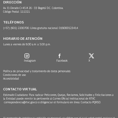
DIRECCIÓN
Av. El Dorado Cr.45 # 26 - 33 Bogotá D.C. Colombia.
Código Postal: 111321
TELÉFONOS
(+57) (601) 2200700. Línea gratuita nacional: 018000123414
HORARIO DE ATENCIÓN
Lunes a viernes de 8:00 a.m. a 5:00 p.m.
Instagram
Facebook
X
Política de privacidad y tratamiento de datos personales
Condiciones de uso
Accesibilidad
CONTACTO VIRTUAL
Estimado Ciudadano: Para radicar Peticiones, Quejas, Reclamos, Solicitudes y Felicitaciones a
la Entidad puede remitir lo pertinente al Correo Oficial Institucional de RTVC
correspondencia@rtvc.gov.co
o diligenciar el formulario en línea:
Contacto PQRSD.
Al momento de registrar su petición, se generará un código con el cual usted podrá realizar el