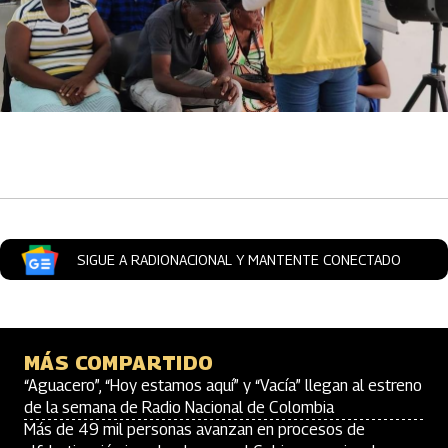
Artículos Player
SIGUE A RADIONACIONAL Y MANTENTE CONECTADO
MÁS COMPARTIDO
“Aguacero”, “Hoy estamos aquí” y “Vacía” llegan al estreno
de la semana de Radio Nacional de Colombia
Más de 49 mil personas avanzan en procesos de