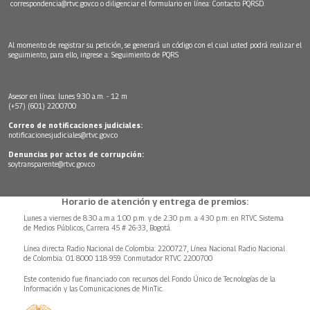
correspondencia@rtvc.gov.co
o diligenciar el formulario en línea:
Contacto PQRSD.
Al momento de registrar su petición, se generará un código con el cual usted podrá realizar el
seguimiento, para ello, ingrese a:
Seguimiento de PQRS
Asesor en línea: lunes 9:30 a.m. - 12 m
(+57) (601) 2200700
Correo de notificaciones judiciales:
notificacionesjudiciales@rtvc.gov.co
Denuncias por actos de corrupción:
soytransparente@rtvc.gov.co
Horario de atención y entrega de premios:
Lunes a viernes de 8:30 a.m.a 1:00 p.m. y de 2:30 p.m. a 4:30 p.m. en RTVC Sistema
de Medios Públicos, Carrera 45 # 26-33, Bogotá.
Línea directa Radio Nacional de Colombia: 2200727, Línea Nacional Radio Nacional
de Colombia: 01 8000 118 959. Conmutador RTVC 2200700
Este contenido fue financiado con recursos del Fondo Único de Tecnologías de la
Información y las Comunicaciones de MinTic.