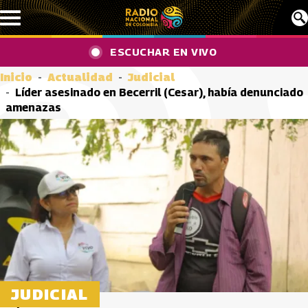
Pasar al contenido principal
ESCUCHAR EN VIVO
Inicio
Actualidad
Judicial
Líder asesinado en Becerril (Cesar), había denunciado
amenazas
JUDICIAL