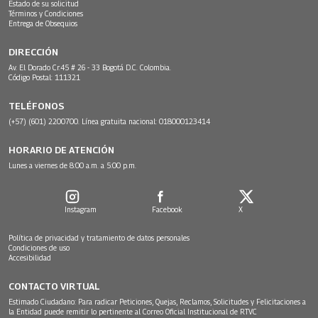
Estado de su solicitud
Términos y Condiciones
Entrega de Obsequios
DIRECCIÓN
Av. El Dorado Cr.45 # 26 - 33 Bogotá D.C. Colombia.
Código Postal: 111321
TELÉFONOS
(+57) (601) 2200700. Línea gratuita nacional: 018000123414
HORARIO DE ATENCIÓN
Lunes a viernes de 8:00 a.m. a 5:00 p.m.
Instagram
Facebook
X
Política de privacidad y tratamiento de datos personales
Condiciones de uso
Accesibilidad
CONTACTO VIRTUAL
Estimado Ciudadano: Para radicar Peticiones, Quejas, Reclamos, Solicitudes y Felicitaciones a
la Entidad puede remitir lo pertinente al Correo Oficial Institucional de RTVC