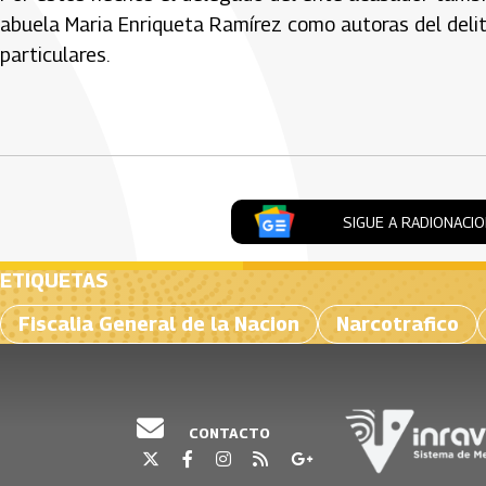
abuela Maria Enriqueta Ramírez como autoras del delito
particulares.
Artículos Player
SIGUE A RADIONACI
ETIQUETAS
Fiscalia General de la Nacion
Narcotrafico
CONTACTO