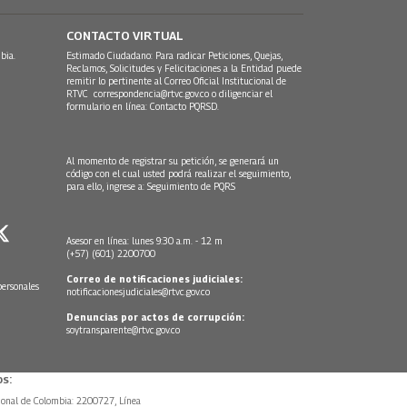
CONTACTO VIRTUAL
bia.
Estimado Ciudadano: Para radicar Peticiones, Quejas,
Reclamos, Solicitudes y Felicitaciones a la Entidad puede
remitir lo pertinente al Correo Oficial Institucional de
RTVC
correspondencia@rtvc.gov.co
o diligenciar el
formulario en línea:
Contacto PQRSD.
Al momento de registrar su petición, se generará un
código con el cual usted podrá realizar el seguimiento,
para ello, ingrese a:
Seguimiento de PQRS
Asesor en línea: lunes 9:30 a.m. - 12 m
(+57) (601) 2200700
Correo de notificaciones judiciales:
personales
notificacionesjudiciales@rtvc.gov.co
Denuncias por actos de corrupción:
soytransparente@rtvc.gov.co
s:
ional de Colombia: 2200727, Línea