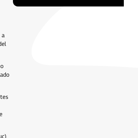
 a
del
do
tado
ntes
e
c),