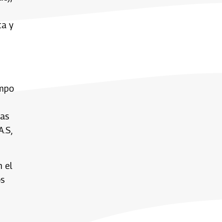
ta y
empo
sas
.S,
n el
os