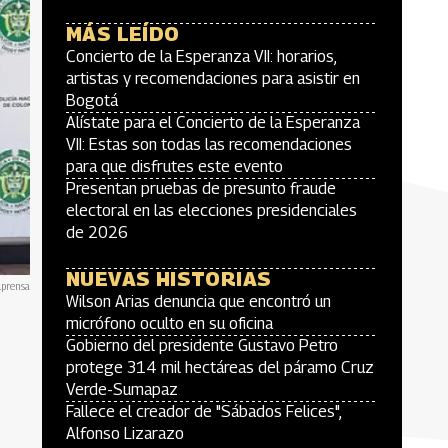
MÁS LEÍDO
Concierto de la Esperanza VII: horarios,
artistas y recomendaciones para asistir en
Bogotá
Alístate para el Concierto de la Esperanza
VII: Estas son todas las recomendaciones
para que disfrutes este evento
Presentan pruebas de presunto fraude
electoral en las elecciones presidenciales
de 2026
NUEVAS HISTORIAS
lprensa
Wilson Arias denuncia que encontró un
micrófono oculto en su oficina
Gobierno del presidente Gustavo Petro
protege 314 mil hectáreas del páramo Cruz
Verde-Sumapaz
Fallece el creador de "Sábados Felices",
Alfonso Lizarazo