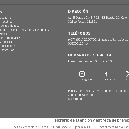
os
DIRECCIÓN
l usuario
Av. El Dorado Cr.45 # 26 - 33 Bogotá D.C. Colom
n nosotros
Código Postal: 111321
 de actividades
ciones, Quejas, Reclamos y Denuncias
TELÉFONOS
Servicios
 de Funcionarios
(+57) (601) 2200700. Línea gratuita nacional:
su solicitud
018000123414
 Condiciones
 Obsequios
HORARIO DE ATENCIÓN
Lunes a viernes de 8:00 a.m. a 5:00 p.m.
Instagram
Facebook
X
Política de privacidad y tratamiento de datos 
Condiciones de uso
Accesibilidad
Horario de atención y entrega de premio
Lunes a viernes de 8:30 a.m.a 1:00 p.m. y de 2:30 p.m. a 4:30
Línea directa Radio Nac