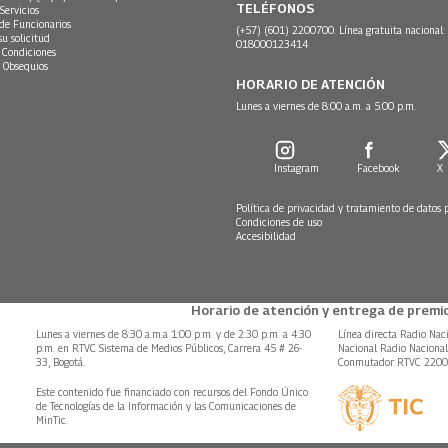
TELÉFONOS
Servicios
 de Funcionarios
(+57) (601) 2200700. Línea gratuita nacional:
su solicitud
018000123414
 Condiciones
 Obsequios
HORARIO DE ATENCIÓN
Lunes a viernes de 8:00 a.m. a 5:00 p.m.
Instagram
Facebook
X
Política de privacidad y tratamiento de datos 
Condiciones de uso
Accesibilidad
Horario de atención y entrega de premio
Lunes a viernes de 8:30 a.m.a 1:00 p.m. y de 2:30 p.m. a 4:30
Línea directa Radio Nac
p.m. en RTVC Sistema de Medios Públicos, Carrera 45 # 26-
Nacional Radio Naciona
33, Bogotá.
Conmutador RTVC 220
Este contenido fue financiado con recursos del Fondo Único
de Tecnologías de la Información y las Comunicaciones de
MinTic.