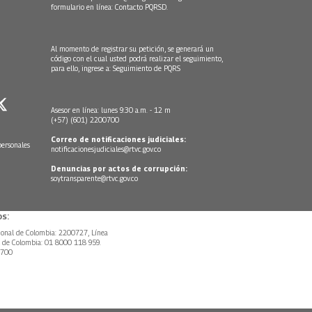
formulario en línea:
Contacto PQRSD.
Al momento de registrar su petición, se generará un
código con el cual usted podrá realizar el seguimiento,
para ello, ingrese a:
Seguimiento de PQRS
Asesor en línea: lunes 9:30 a.m. - 12 m
(+57) (601) 2200700
Correo de notificaciones judiciales:
personales
notificacionesjudiciales@rtvc.gov.co
Denuncias por actos de corrupción:
soytransparente@rtvc.gov.co
s:
ional de Colombia: 2200727, Línea
l de Colombia: 01 8000 118 959.
0700