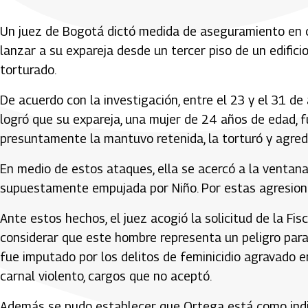
Un juez de Bogotá dictó medida de aseguramiento en c
lanzar a su expareja desde un tercer piso de un edifici
torturado.
De acuerdo con la investigación, entre el 23 y el 31 d
logró que su expareja, una mujer de 24 años de edad, f
presuntamente la mantuvo retenida, la torturó y agredió
En medio de estos ataques, ella se acercó a la ventana
supuestamente empujada por Niño. Por estas agresione
Ante estos hechos, el juez acogió la solicitud de la Fi
considerar que este hombre representa un peligro para l
fue imputado por los delitos de feminicidio agravado e
carnal violento, cargos que no aceptó.
Además se pudo establecer que Ortega está como indic