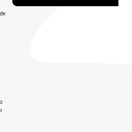
 de
o
o