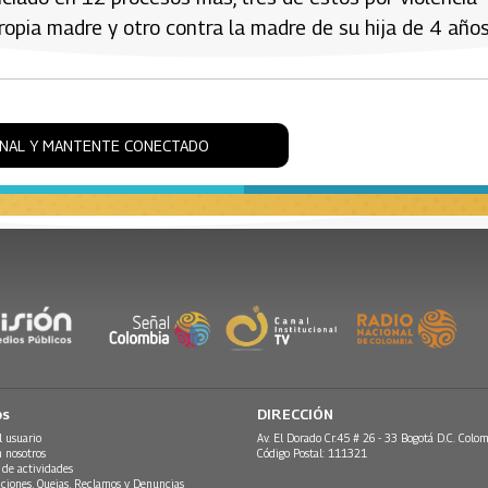
ropia madre y otro contra la madre de su hija de 4 años
ONAL Y MANTENTE CONECTADO
os
DIRECCIÓN
l usuario
Av. El Dorado Cr.45 # 26 - 33 Bogotá D.C. Colom
n nosotros
Código Postal: 111321
 de actividades
ciones, Quejas, Reclamos y Denuncias