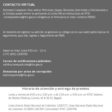
CONTACTO VIRTUAL
Estimado Ciudadano: Para radicar Peticiones, Quejas, Reclamos, Solicitudes y Felicitaciones a
la Entidad puede remitir lo pertinente al Correo Oficial Institucional de RTVC
correspondencia@rtvc.gov.co
o diligenciar el formulario en línea:
Contacto PQRSD.
Al momento de registrar su petición, se generará un código con el cual usted podrá realizar el
seguimiento, para ello, ingrese a:
Seguimiento de PQRS
Asesor en línea: lunes 9:30 a.m. - 12 m
(+57) (601) 2200700
Correo de notificaciones judiciales:
notificacionesjudiciales@rtvc.gov.co
Denuncias por actos de corrupción:
soytransparente@rtvc.gov.co
Horario de atención y entrega de premios:
Lunes a viernes de 8:30 a.m.a 1:00 p.m. y de 2:30 p.m. a 4:30 p.m. en RTVC Sistema
de Medios Públicos, Carrera 45 # 26-33, Bogotá.
Línea directa Radio Nacional de Colombia: 2200727, Línea Nacional Radio Nacional
de Colombia: 01 8000 118 959. Conmutador RTVC 2200700