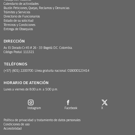
Calendario de actividades
Buzón Peticiones, Quejas, Reclamos y Denuncias
Trámites y Servicios
Directorio de Funcionarios
Estado de su solicitud
Términos y Condiciones
Entrega de Obsequios
DIRECCIÓN
Av. El Dorado Cr.45 # 26 - 33 Bogotá D.C. Colombia.
Código Postal: 111321
TELÉFONOS
(+57) (601) 2200700. Línea gratuita nacional: 018000123414
HORARIO DE ATENCIÓN
Lunes a viernes de 8:00 a.m. a 5:00 p.m.
Instagram
Facebook
X
Política de privacidad y tratamiento de datos personales
Condiciones de uso
Accesibilidad