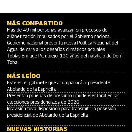
MÁS COMPARTIDO
Más de 49 mil personas avanzan en procesos de
alfabetización impulsados por el Gobierno nacional
Gobierno nacional presenta nueva Política Nacional del
Agua, de cara a los desafíos climáticos actuales
Tobías Enrique Pumarejo: 120 años del natalicio de Don
Toba
MÁS LEÍDO
Este es el gabinete que acompañará al presidente
Abelardo de la Espriella
Presentan pruebas de presunto fraude electoral en las
elecciones presidenciales de 2026
Inravisión tuvo disposición para transmitir la posesión
presidencial de Abelardo de la Espriella
NUEVAS HISTORIAS