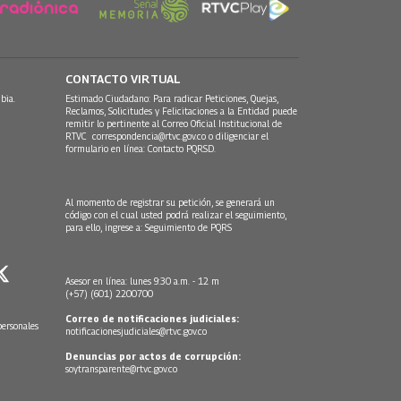
CONTACTO VIRTUAL
bia.
Estimado Ciudadano: Para radicar Peticiones, Quejas,
Reclamos, Solicitudes y Felicitaciones a la Entidad puede
remitir lo pertinente al Correo Oficial Institucional de
RTVC
correspondencia@rtvc.gov.co
o diligenciar el
formulario en línea:
Contacto PQRSD.
Al momento de registrar su petición, se generará un
código con el cual usted podrá realizar el seguimiento,
para ello, ingrese a:
Seguimiento de PQRS
Asesor en línea: lunes 9:30 a.m. - 12 m
(+57) (601) 2200700
Correo de notificaciones judiciales:
personales
notificacionesjudiciales@rtvc.gov.co
Denuncias por actos de corrupción:
soytransparente@rtvc.gov.co