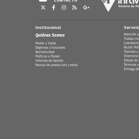
CONTACTO
Institucional
Servici
Quiénes Somos
Atención a
Trabaja co
Calendario
Misión y Visión
Buzón Peti
Objetivos y funciones
Trámites y 
Normatividad
Directorio
Políticas y Planes
Estado de 
Informes de Gestión
Términos y
Manual de producción y estilo
Entrega de