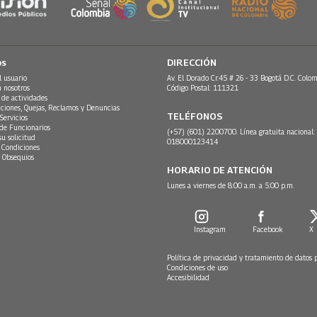
os
DIRECCIÓN
l usuario
Av. El Dorado Cr.45 # 26 - 33 Bogotá D.C. Colom
n nosotros
Código Postal: 111321
 de actividades
ciones, Quejas, Reclamos y Denuncias
TELÉFONOS
Servicios
 de Funcionarios
(+57) (601) 2200700. Línea gratuita nacional:
su solicitud
018000123414
 Condiciones
 Obsequios
HORARIO DE ATENCIÓN
Lunes a viernes de 8:00 a.m. a 5:00 p.m.
Instagram
Facebook
X
Política de privacidad y tratamiento de datos 
Condiciones de uso
Accesibilidad