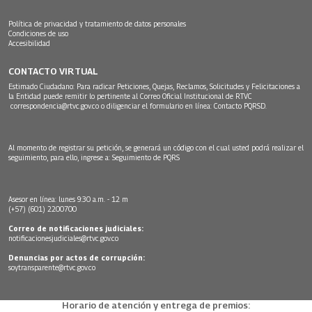
Política de privacidad y tratamiento de datos personales
Condiciones de uso
Accesibilidad
CONTACTO VIRTUAL
Estimado Ciudadano: Para radicar Peticiones, Quejas, Reclamos, Solicitudes y Felicitaciones a
la Entidad puede remitir lo pertinente al Correo Oficial Institucional de RTVC
correspondencia@rtvc.gov.co
o diligenciar el formulario en línea:
Contacto PQRSD.
Al momento de registrar su petición, se generará un código con el cual usted podrá realizar el
seguimiento, para ello, ingrese a:
Seguimiento de PQRS
Asesor en línea: lunes 9:30 a.m. - 12 m
(+57) (601) 2200700
Correo de notificaciones judiciales:
notificacionesjudiciales@rtvc.gov.co
Denuncias por actos de corrupción:
soytransparente@rtvc.gov.co
Horario de atención y entrega de premios: