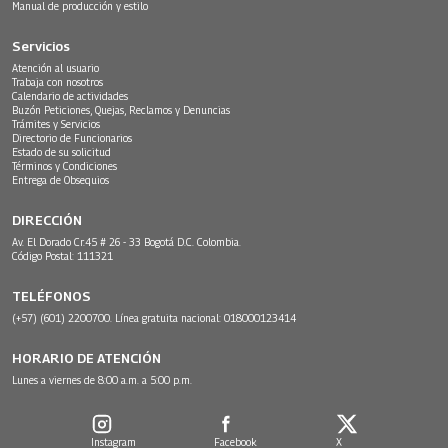
Manual de producción y estilo
Servicios
Atención al usuario
Trabaja con nosotros
Calendario de actividades
Buzón Peticiones, Quejas, Reclamos y Denuncias
Trámites y Servicios
Directorio de Funcionarios
Estado de su solicitud
Términos y Condiciones
Entrega de Obsequios
DIRECCIÓN
Av. El Dorado Cr.45 # 26 - 33 Bogotá D.C. Colombia.
Código Postal: 111321
TELÉFONOS
(+57) (601) 2200700. Línea gratuita nacional: 018000123414
HORARIO DE ATENCIÓN
Lunes a viernes de 8:00 a.m. a 5:00 p.m.
Instagram
Facebook
X