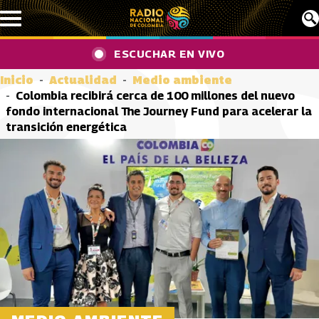
Pasar al contenido principal
ESCUCHAR EN VIVO
Inicio
Actualidad
Medio ambiente
Colombia recibirá cerca de 100 millones del nuevo
fondo internacional The Journey Fund para acelerar la
transición energética