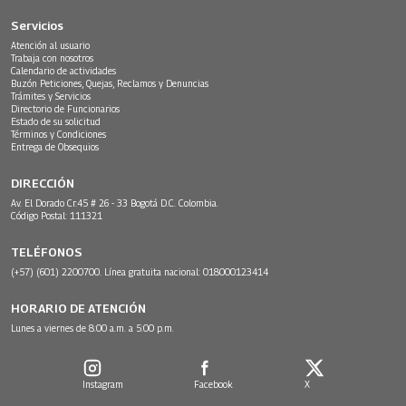
Servicios
Atención al usuario
Trabaja con nosotros
Calendario de actividades
Buzón Peticiones, Quejas, Reclamos y Denuncias
Trámites y Servicios
Directorio de Funcionarios
Estado de su solicitud
Términos y Condiciones
Entrega de Obsequios
DIRECCIÓN
Av. El Dorado Cr.45 # 26 - 33 Bogotá D.C. Colombia.
Código Postal: 111321
TELÉFONOS
(+57) (601) 2200700. Línea gratuita nacional: 018000123414
HORARIO DE ATENCIÓN
Lunes a viernes de 8:00 a.m. a 5:00 p.m.
Instagram
Facebook
X