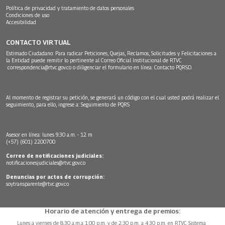
Política de privacidad y tratamiento de datos personales
Condiciones de uso
Accesibilidad
CONTACTO VIRTUAL
Estimado Ciudadano: Para radicar Peticiones, Quejas, Reclamos, Solicitudes y Felicitaciones a
la Entidad puede remitir lo pertinente al Correo Oficial Institucional de RTVC
correspondencia@rtvc.gov.co
o diligenciar el formulario en línea:
Contacto PQRSD.
Al momento de registrar su petición, se generará un código con el cual usted podrá realizar el
seguimiento, para ello, ingrese a:
Seguimiento de PQRS
Asesor en línea: lunes 9:30 a.m. - 12 m
(+57) (601) 2200700
Correo de notificaciones judiciales:
notificacionesjudiciales@rtvc.gov.co
Denuncias por actos de corrupción:
soytransparente@rtvc.gov.co
Horario de atención y entrega de premios:
Lunes a viernes de 8:30 a.m.a 1:00 p.m. y de 2:30 p.m. a 4:30 p.m. en RTVC Sistema