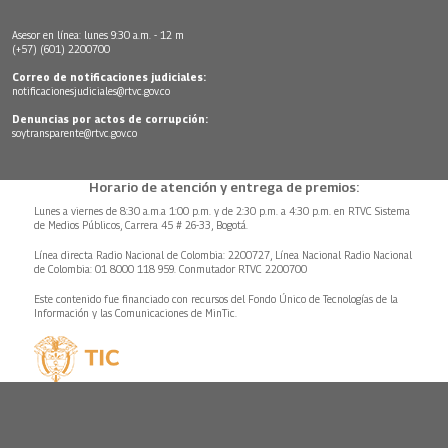
Asesor en línea: lunes 9:30 a.m. - 12 m
(+57) (601) 2200700
Correo de notificaciones judiciales:
notificacionesjudiciales@rtvc.gov.co
Denuncias por actos de corrupción:
soytransparente@rtvc.gov.co
Horario de atención y entrega de premios:
Lunes a viernes de 8:30 a.m.a 1:00 p.m. y de 2:30 p.m. a 4:30 p.m. en RTVC Sistema
de Medios Públicos, Carrera 45 # 26-33, Bogotá.
Línea directa Radio Nacional de Colombia: 2200727, Línea Nacional Radio Nacional
de Colombia: 01 8000 118 959. Conmutador RTVC 2200700
Este contenido fue financiado con recursos del Fondo Único de Tecnologías de la
Información y las Comunicaciones de MinTic.