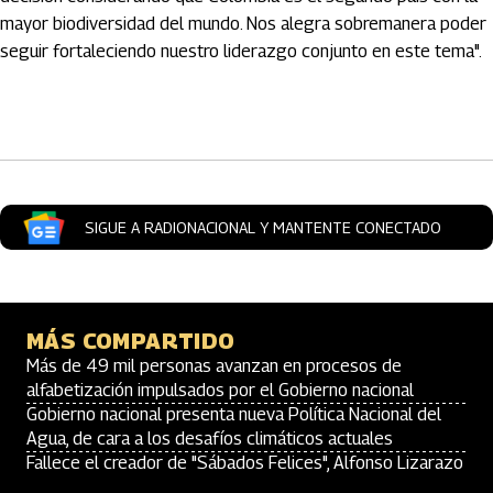
mayor biodiversidad del mundo. Nos alegra sobremanera poder
seguir fortaleciendo nuestro liderazgo conjunto en este tema".
Artículos Player
SIGUE A RADIONACIONAL Y MANTENTE CONECTADO
MÁS COMPARTIDO
Más de 49 mil personas avanzan en procesos de
alfabetización impulsados por el Gobierno nacional
Gobierno nacional presenta nueva Política Nacional del
Agua, de cara a los desafíos climáticos actuales
Fallece el creador de "Sábados Felices", Alfonso Lizarazo