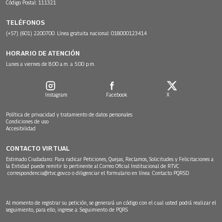
Código Postal: 111321
TELÉFONOS
(+57) (601) 2200700. Línea gratuita nacional: 018000123414
HORARIO DE ATENCIÓN
Lunes a viernes de 8:00 a.m. a 5:00 p.m.
Instagram
Facebook
X
Política de privacidad y tratamiento de datos personales
Condiciones de uso
Accesibilidad
CONTACTO VIRTUAL
Estimado Ciudadano: Para radicar Peticiones, Quejas, Reclamos, Solicitudes y Felicitaciones a
la Entidad puede remitir lo pertinente al Correo Oficial Institucional de RTVC
correspondencia@rtvc.gov.co
o diligenciar el formulario en línea:
Contacto PQRSD.
Al momento de registrar su petición, se generará un código con el cual usted podrá realizar el
seguimiento, para ello, ingrese a:
Seguimiento de PQRS