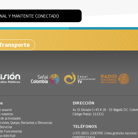
ONAL Y MANTENTE CONECTADO
 Transporte
os
DIRECCIÓN
l usuario
Av. El Dorado Cr.45 # 26 - 33 Bogotá D.C. Colom
n nosotros
Código Postal: 111321
 de actividades
ciones, Quejas, Reclamos y Denuncias
TELÉFONOS
Servicios
 de Funcionarios
(+57) (601) 2200700. Línea gratuita nacional:
su solicitud
018000123414