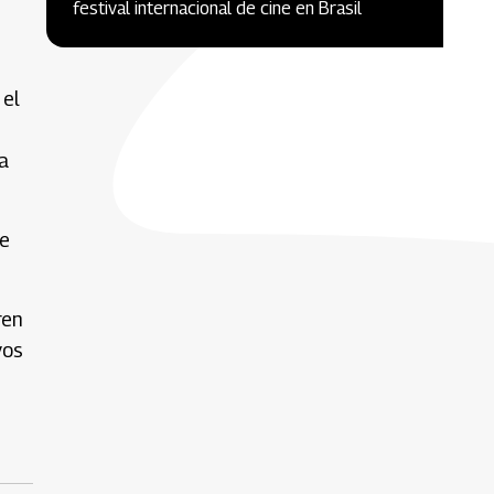
festival internacional de cine en Brasil
 el
a
ue
ren
vos