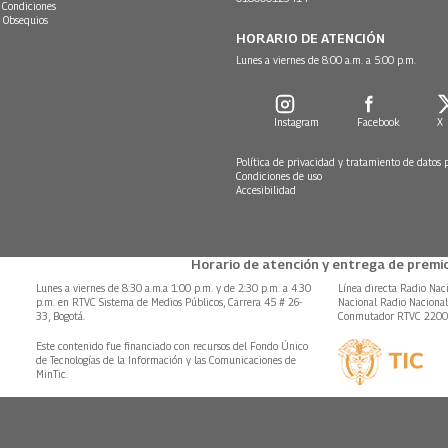
 Condiciones
 Obsequios
HORARIO DE ATENCIÓN
Lunes a viernes de 8:00 a.m. a 5:00 p.m.
Instagram
Facebook
X
Política de privacidad y tratamiento de datos 
Condiciones de uso
Accesibilidad
Horario de atención y entrega de premio
Lunes a viernes de 8:30 a.m.a 1:00 p.m. y de 2:30 p.m. a 4:30
Línea directa Radio Nac
p.m. en RTVC Sistema de Medios Públicos, Carrera 45 # 26-
Nacional Radio Naciona
33, Bogotá.
Conmutador RTVC 220
Este contenido fue financiado con recursos del Fondo Único
de Tecnologías de la Información y las Comunicaciones de
MinTic.