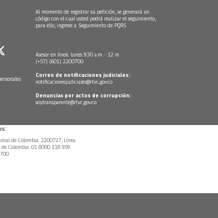
Al momento de registrar su petición, se generará un
código con el cual usted podrá realizar el seguimiento,
para ello, ingrese a:
Seguimiento de PQRS
Asesor en línea: lunes 9:30 a.m. - 12 m
(+57) (601) 2200700
Correo de notificaciones judiciales:
personales
notificacionesjudiciales@rtvc.gov.co
Denuncias por actos de corrupción:
soytransparente@rtvc.gov.co
s:
ional de Colombia: 2200727, Línea
l de Colombia: 01 8000 118 959.
0700