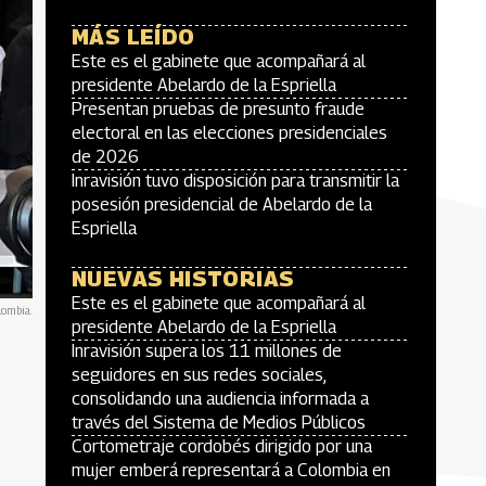
MÁS LEÍDO
Este es el gabinete que acompañará al
presidente Abelardo de la Espriella
Presentan pruebas de presunto fraude
electoral en las elecciones presidenciales
de 2026
Inravisión tuvo disposición para transmitir la
posesión presidencial de Abelardo de la
Espriella
NUEVAS HISTORIAS
Este es el gabinete que acompañará al
lombia.
presidente Abelardo de la Espriella
Inravisión supera los 11 millones de
seguidores en sus redes sociales,
consolidando una audiencia informada a
través del Sistema de Medios Públicos
Cortometraje cordobés dirigido por una
mujer emberá representará a Colombia en