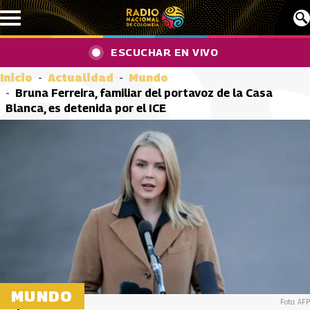
Pasar al contenido principal
ESCUCHAR EN VIVO
Inicio
Actualidad
Mundo
Bruna Ferreira, familiar del portavoz de la Casa
Blanca, es detenida por el ICE
MUNDO
Foto: AFP