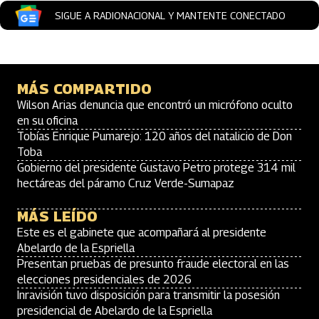
SIGUE A RADIONACIONAL Y MANTENTE CONECTADO
MÁS COMPARTIDO
Wilson Arias denuncia que encontró un micrófono oculto
en su oficina
Tobías Enrique Pumarejo: 120 años del natalicio de Don
Toba
Gobierno del presidente Gustavo Petro protege 314 mil
hectáreas del páramo Cruz Verde-Sumapaz
MÁS LEÍDO
Este es el gabinete que acompañará al presidente
Abelardo de la Espriella
Presentan pruebas de presunto fraude electoral en las
elecciones presidenciales de 2026
Inravisión tuvo disposición para transmitir la posesión
presidencial de Abelardo de la Espriella