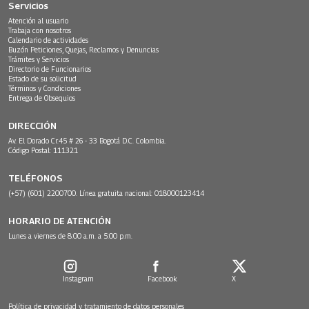
Servicios
Atención al usuario
Trabaja con nosotros
Calendario de actividades
Buzón Peticiones, Quejas, Reclamos y Denuncias
Trámites y Servicios
Directorio de Funcionarios
Estado de su solicitud
Términos y Condiciones
Entrega de Obsequios
DIRECCIÓN
Av. El Dorado Cr.45 # 26 - 33 Bogotá D.C. Colombia.
Código Postal: 111321
TELÉFONOS
(+57) (601) 2200700. Línea gratuita nacional: 018000123414
HORARIO DE ATENCIÓN
Lunes a viernes de 8:00 a.m. a 5:00 p.m.
Instagram
Facebook
X
Política de privacidad y tratamiento de datos personales