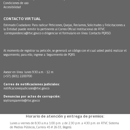
Condiciones de uso
Accesibilidad
CONTACTO VIRTUAL
Estimado Ciudadano: Para radicar Peticiones, Quejas, Reclamos, Solicitudes y Felicitaciones a
la Entidad puede remitir lo pertinente al Correo Oficial Institucional de RTVC
correspondencia@rtvc.gov.co
o diligenciar el formulario en línea:
Contacto PQRSD.
Al momento de registrar su petición, se generará un código con el cual usted podrá realizar el
seguimiento, para ello, ingrese a:
Seguimiento de PQRS
Asesor en línea: lunes 9:30 a.m. - 12 m
(+57) (601) 2200700
Correo de notificaciones judiciales:
notificacionesjudiciales@rtvc.gov.co
Denuncias por actos de corrupción:
soytransparente@rtvc.gov.co
Horario de atención y entrega de premios:
Lunes a viernes de 8:30 a.m.a 1:00 p.m. y de 2:30 p.m. a 4:30 p.m. en RTVC Sistema
de Medios Públicos, Carrera 45 # 26-33, Bogotá.