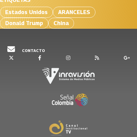
Estados Unidos
ARANCELES
Donald Trump
China
CONTACTO