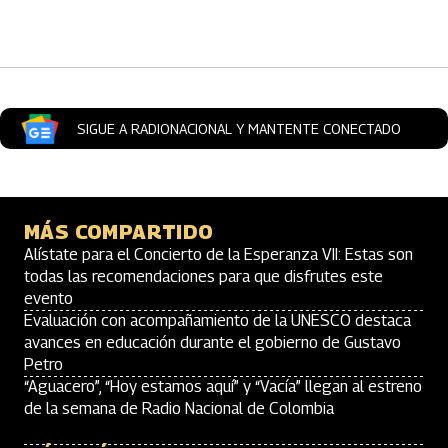
Artículos Player
SIGUE A RADIONACIONAL Y MANTENTE CONECTADO
MÁS COMPARTIDO
Alístate para el Concierto de la Esperanza VII: Estas son
todas las recomendaciones para que disfrutes este
evento
Evaluación con acompañamiento de la UNESCO destaca
avances en educación durante el gobierno de Gustavo
Petro
“Aguacero”, “Hoy estamos aquí” y “Vacía” llegan al estreno
de la semana de Radio Nacional de Colombia