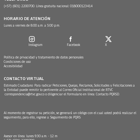
(+57) (601) 2200700. Línea gratuita nacional: 018000123414
HORARIO DE ATENCIÓN
Lunes a viernes de 8:00 a.m. a 5:00 p.m.
Instagram
Facebook
X
Política de privacidad y tratamiento de datos personales
Condiciones de uso
Accesibilidad
CONTACTO VIRTUAL
Estimado Ciudadano: Para radicar Peticiones, Quejas, Reclamos, Solicitudes y Felicitaciones a
la Entidad puede remitir lo pertinente al Correo Oficial Institucional de RTVC
correspondencia@rtvc.gov.co
o diligenciar el formulario en línea:
Contacto PQRSD.
Al momento de registrar su petición, se generará un código con el cual usted podrá realizar el
seguimiento, para ello, ingrese a:
Seguimiento de PQRS
Asesor en línea: lunes 9:30 a.m. - 12 m