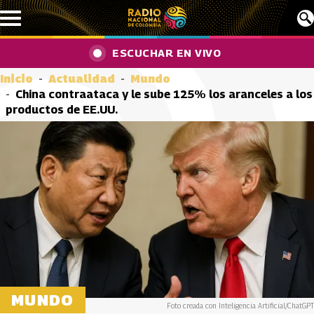
Pasar al contenido principal
ESCUCHAR EN VIVO
Inicio
Actualidad
Mundo
China contraataca y le sube 125% los aranceles a los
productos de EE.UU.
MUNDO
Foto creada con Inteligencia Artificial/ChatGPT