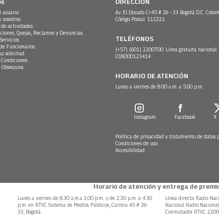
os
DIRECCIÓN
l usuario
Av. El Dorado Cr.45 # 26 - 33 Bogotá D.C. Colom
n nosotros
Código Postal: 111321
 de actividades
ciones, Quejas, Reclamos y Denuncias
TELÉFONOS
Servicios
 de Funcionarios
(+57) (601) 2200700. Línea gratuita nacional:
su solicitud
018000123414
 Condiciones
 Obsequios
HORARIO DE ATENCIÓN
Lunes a viernes de 8:00 a.m. a 5:00 p.m.
Instagram
Facebook
X
Política de privacidad y tratamiento de datos 
Condiciones de uso
Accesibilidad
Horario de atención y entrega de premio
Lunes a viernes de 8:30 a.m.a 1:00 p.m. y de 2:30 p.m. a 4:30
Línea directa Radio Nac
p.m. en RTVC Sistema de Medios Públicos, Carrera 45 # 26-
Nacional Radio Naciona
33, Bogotá.
Conmutador RTVC 220