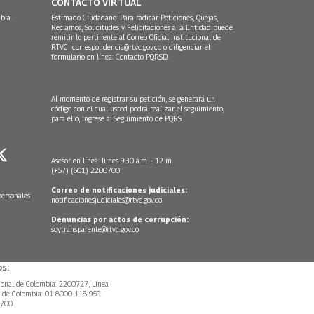
CONTACTO VIRTUAL
bia.
Estimado Ciudadano: Para radicar Peticiones, Quejas,
Reclamos, Solicitudes y Felicitaciones a la Entidad puede
remitir lo pertinente al Correo Oficial Institucional de
RTVC
correspondencia@rtvc.gov.co
o diligenciar el
formulario en línea:
Contacto PQRSD.
Al momento de registrar su petición, se generará un
código con el cual usted podrá realizar el seguimiento,
para ello, ingrese a:
Seguimiento de PQRS
Asesor en línea: lunes 9:30 a.m. - 12 m
(+57) (601) 2200700
Correo de notificaciones judiciales:
personales
notificacionesjudiciales@rtvc.gov.co
Denuncias por actos de corrupción:
soytransparente@rtvc.gov.co
s:
ional de Colombia: 2200727, Línea
l de Colombia: 01 8000 118 959.
0700