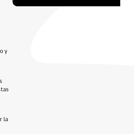
o y
s
stas
r la