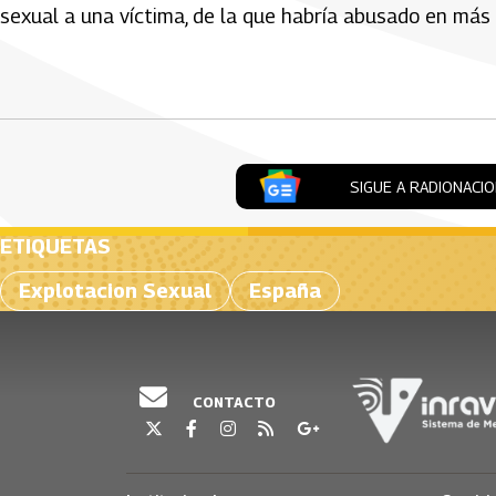
sexual a una víctima, de la que habría abusado en más
Artículos Player
SIGUE A RADIONACI
ETIQUETAS
Explotacion Sexual
España
CONTACTO