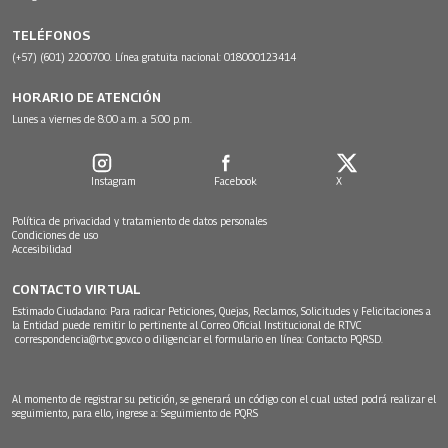
TELÉFONOS
(+57) (601) 2200700. Línea gratuita nacional: 018000123414
HORARIO DE ATENCIÓN
Lunes a viernes de 8:00 a.m. a 5:00 p.m.
Instagram
Facebook
X
Política de privacidad y tratamiento de datos personales
Condiciones de uso
Accesibilidad
CONTACTO VIRTUAL
Estimado Ciudadano: Para radicar Peticiones, Quejas, Reclamos, Solicitudes y Felicitaciones a
la Entidad puede remitir lo pertinente al Correo Oficial Institucional de RTVC
correspondencia@rtvc.gov.co
o diligenciar el formulario en línea:
Contacto PQRSD.
Al momento de registrar su petición, se generará un código con el cual usted podrá realizar el
seguimiento, para ello, ingrese a:
Seguimiento de PQRS