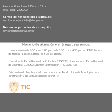
Asesor en línea: lunes 9:30 a.m. - 12 m
(+57) (601) 2200700
Correo de notificaciones judiciales:
notificacionesjudiciales@rtvc.gov.co
Denuncias por actos de corrupción:
soytransparente@rtvc.gov.co
Horario de atención y entrega de premios:
Lunes a viernes de 8:30 a.m.a 1:00 p.m. y de 2:30 p.m. a 4:30 p.m. en RTVC Sistema
de Medios Públicos, Carrera 45 # 26-33, Bogotá.
Línea directa Radio Nacional de Colombia: 2200727, Línea Nacional Radio Nacional
de Colombia: 01 8000 118 959. Conmutador RTVC 2200700
Este contenido fue financiado con recursos del Fondo Único de Tecnologías de la
Información y las Comunicaciones de MinTic.