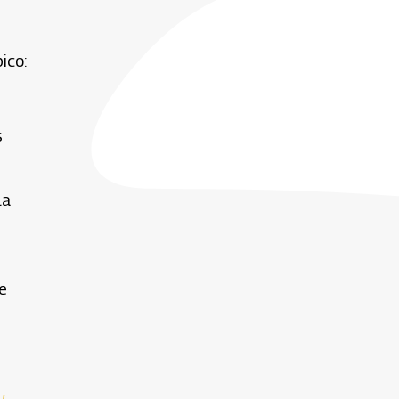
ico:
s
la
e