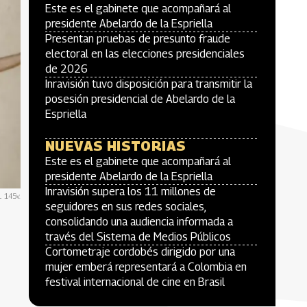
Este es el gabinete que acompañará al
presidente Abelardo de la Espriella
Presentan pruebas de presunto fraude
electoral en las elecciones presidenciales
de 2026
Inravisión tuvo disposición para transmitir la
posesión presidencial de Abelardo de la
Espriella
NUEVAS HISTORIAS
Este es el gabinete que acompañará al
presidente Abelardo de la Espriella
Inravisión supera los 11 millones de
. 145v.
seguidores en sus redes sociales,
consolidando una audiencia informada a
través del Sistema de Medios Públicos
Cortometraje cordobés dirigido por una
mujer emberá representará a Colombia en
festival internacional de cine en Brasil