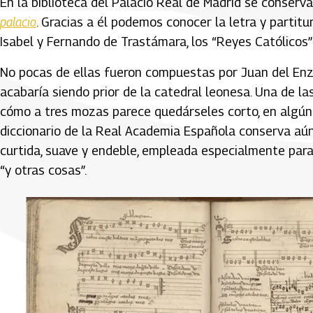
En la biblioteca del Palacio Real de Madrid se conserva 
palacio
. Gracias a él podemos conocer la letra y partit
Isabel y Fernando de Trastámara, los “Reyes Católicos”
No pocas de ellas fueron compuestas por Juan del Enzina
acabaría siendo prior de la catedral leonesa. Una de las
cómo a tres mozas parece quedárseles corto, en algún s
diccionario de la Real Academia Española conserva aú
curtida, suave y endeble, empleada especialmente para
“y otras cosas”.