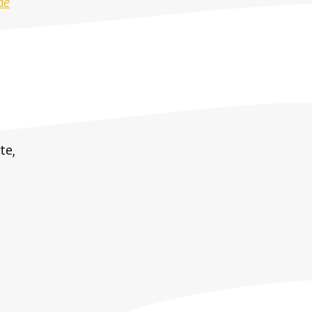
de
te,