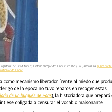
glaterra’, de David Aubert, ‘Histoire abrégée des Empereurs’: París, BnF, Arsenal ms.
gallica.bnf.fr 
 nationale de France
sa como mecanismo liberador frente al miedo que prod
clérigo de la época no tuvo reparos en recoger estas
iario de un burgués de París
), la historiadora que preparó
sintiese obligada a censurar el vocablo malsonante.