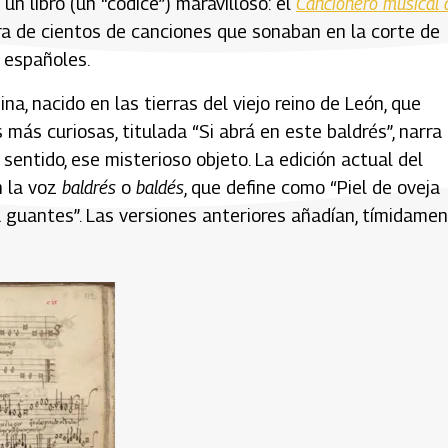
un libro (un “códice”) maravilloso: el
Cancionero musical 
ura de cientos de canciones que sonaban en la corte de
 españoles.
, nacido en las tierras del viejo reino de León, que
 más curiosas, titulada “Si abrá en este baldrés”, narra
entido, ese misterioso objeto. La edición actual del
n la voz
baldrés
o
baldés
, que define como “Piel de oveja
 guantes”. Las versiones anteriores añadían, tímidamen