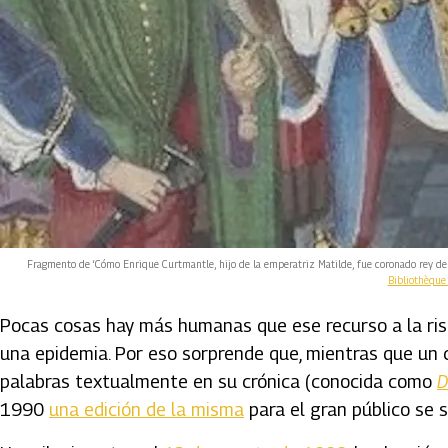
Fragmento de ‘Cómo Enrique Curtmantle, hijo de la emperatriz Matilde, fue coronado rey de In
Bibliothèque
Pocas cosas hay más humanas que ese recurso a la ri
una epidemia. Por eso sorprende que, mientras que un 
palabras textualmente en su crónica (conocida como
D
1990
una edición de la misma
para el gran público se 