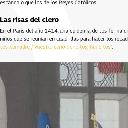
escándalo que los de los Reyes Católicos.
Las risas del clero
En el París del año 1414, una epidemia de tos ferina d
niños que se reunían en cuadrillas para hacer los recados
tos, comadre / Vuestro coño tiene tos, tiene tos
”.