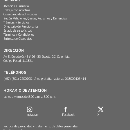
Atención al usuario
Trabaja con nosotros
Calendario de actividades
Buzón Peticiones, Quejas, Reclamos y Denuncias
Trámites y Servicios
Directorio de Funcionarios
Estado de su solicitud
Términos y Condiciones
Entrega de Obsequios
DIRECCIÓN
Av. El Dorado Cr.45 # 26 - 33 Bogotá D.C. Colombia.
Código Postal: 111321
TELÉFONOS
(+57) (601) 2200700. Línea gratuita nacional: 018000123414
HORARIO DE ATENCIÓN
Lunes a viernes de 8:00 a.m. a 5:00 p.m.
Instagram
Facebook
X
Política de privacidad y tratamiento de datos personales