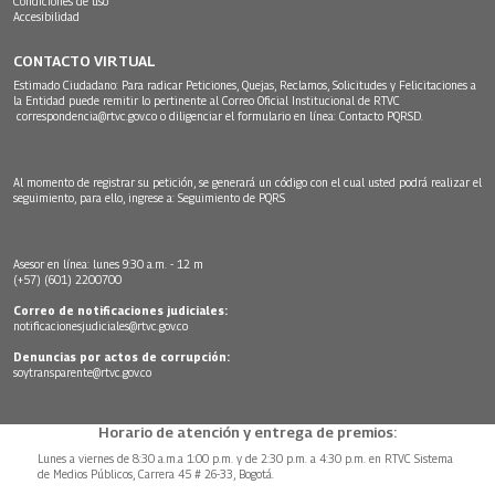
Condiciones de uso
Accesibilidad
CONTACTO VIRTUAL
Estimado Ciudadano: Para radicar Peticiones, Quejas, Reclamos, Solicitudes y Felicitaciones a
la Entidad puede remitir lo pertinente al Correo Oficial Institucional de RTVC
correspondencia@rtvc.gov.co
o diligenciar el formulario en línea:
Contacto PQRSD.
Al momento de registrar su petición, se generará un código con el cual usted podrá realizar el
seguimiento, para ello, ingrese a:
Seguimiento de PQRS
Asesor en línea: lunes 9:30 a.m. - 12 m
(+57) (601) 2200700
Correo de notificaciones judiciales:
notificacionesjudiciales@rtvc.gov.co
Denuncias por actos de corrupción:
soytransparente@rtvc.gov.co
Horario de atención y entrega de premios:
Lunes a viernes de 8:30 a.m.a 1:00 p.m. y de 2:30 p.m. a 4:30 p.m. en RTVC Sistema
de Medios Públicos, Carrera 45 # 26-33, Bogotá.