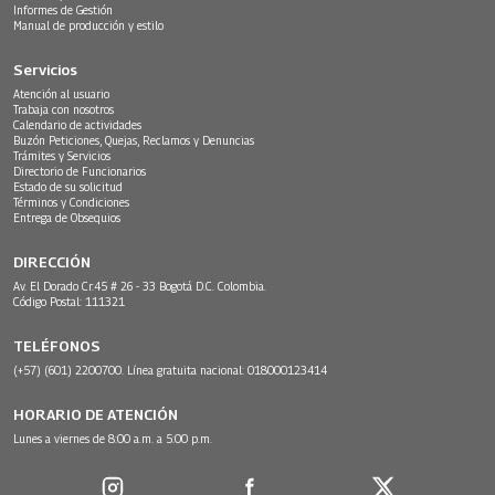
Informes de Gestión
Manual de producción y estilo
Servicios
Atención al usuario
Trabaja con nosotros
Calendario de actividades
Buzón Peticiones, Quejas, Reclamos y Denuncias
Trámites y Servicios
Directorio de Funcionarios
Estado de su solicitud
Términos y Condiciones
Entrega de Obsequios
DIRECCIÓN
Av. El Dorado Cr.45 # 26 - 33 Bogotá D.C. Colombia.
Código Postal: 111321
TELÉFONOS
(+57) (601) 2200700. Línea gratuita nacional: 018000123414
HORARIO DE ATENCIÓN
Lunes a viernes de 8:00 a.m. a 5:00 p.m.