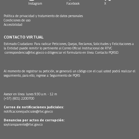
Instagram
Facebook
X
Política de privacidad y tratamiento de datos personales
Condiciones de uso
Accesibilidad
CONTACTO VIRTUAL
Estimado Ciudadano: Para radicar Peticiones, Quejas, Reclamos, Solicitudes y Felicitaciones a
la Entidad puede remitir lo pertinente al Correo Oficial Institucional de RTVC
correspondencia@rtvc.gov.co
o diligenciar el formulario en línea:
Contacto PQRSD.
Al momento de registrar su petición, se generará un código con el cual usted podrá realizar el
seguimiento, para ello, ingrese a:
Seguimiento de PQRS
Asesor en línea: lunes 9:30 a.m. - 12 m
(+57) (601) 2200700
Correo de notificaciones judiciales:
notificacionesjudiciales@rtvc.gov.co
Denuncias por actos de corrupción:
soytransparente@rtvc.gov.co