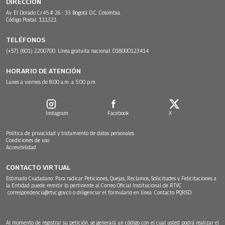
DIRECCIÓN
Av. El Dorado Cr.45 # 26 - 33 Bogotá D.C. Colombia.
Código Postal: 111321
TELÉFONOS
(+57) (601) 2200700. Línea gratuita nacional: 018000123414
HORARIO DE ATENCIÓN
Lunes a viernes de 8:00 a.m. a 5:00 p.m.
Instagram
Facebook
X
Política de privacidad y tratamiento de datos personales
Condiciones de uso
Accesibilidad
CONTACTO VIRTUAL
Estimado Ciudadano: Para radicar Peticiones, Quejas, Reclamos, Solicitudes y Felicitaciones a
la Entidad puede remitir lo pertinente al Correo Oficial Institucional de RTVC
correspondencia@rtvc.gov.co
o diligenciar el formulario en línea:
Contacto PQRSD.
Al momento de registrar su petición, se generará un código con el cual usted podrá realizar el