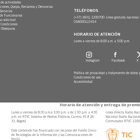
 de actividades
ciones, Quejas, Reclamos y Denuncias
TELÉFONOS
Servicios
 de Funcionarios
(+57) (601) 2200700. Línea gratuita nacional:
su solicitud
018000123414
 Condiciones
 Obsequios
HORARIO DE ATENCIÓN
Lunes a viernes de 8:00 a.m. a 5:00 p.m.
Instagram
Facebook
X
Política de privacidad y tratamiento de datos 
Condiciones de uso
Accesibilidad
Horario de atención y entrega de premio
Lunes a viernes de 8:30 a.m.a 1:00 p.m. y de 2:30 p.m. a 4:30
Línea directa Radio Nac
p.m. en RTVC Sistema de Medios Públicos, Carrera 45 # 26-
Nacional Radio Naciona
33, Bogotá.
Conmutador RTVC 220
Este contenido fue financiado con recursos del Fondo Único
de Tecnologías de la Información y las Comunicaciones de
MinTic.