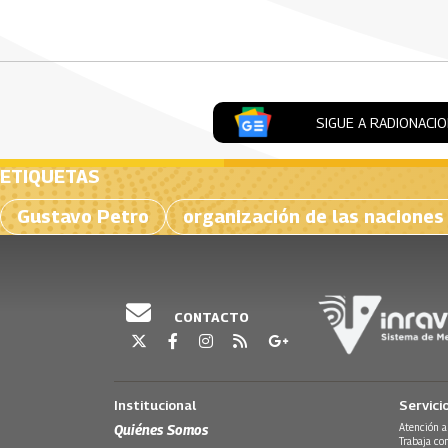
Artículos Player
SIGUE A RADIONACI
ETIQUETAS
Gustavo Petro
organización de las naciones
CONTACTO
Institucional
Servici
Quiénes Somos
Atención a
Trabaja co