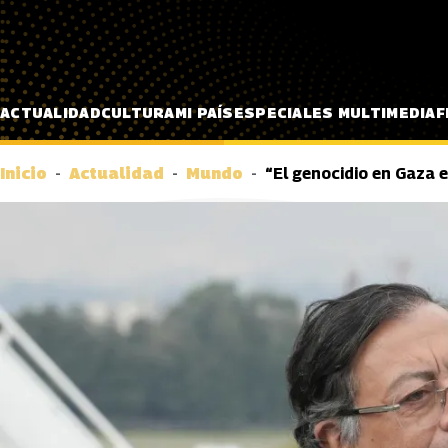
Pasar al contenido principal
ACTUALIDAD
CULTURA
MI PAÍS
ESPECIALES MULTIMEDIA
F
Inicio
Actualidad
Mundo
“El genocidio en Gaza e