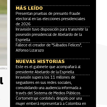
MÁS LEÍDO
Presentan pruebas de presunto fraude
electoral en las elecciones presidenciales
de 2026
Inravisión tuvo disposición para transmitir la
posesión presidencial de Abelardo de la
Espriella
Fallece el creador de "Sábados Felices",
Alfonso Lizarazo
NUEVAS HISTORIAS
Este es el gabinete que acompañará al
pública
presidente Abelardo de la Espriella
l
Inravisión supera los 11 millones de
seguidores en sus redes sociales,
consolidando una audiencia informada a
través del Sistema de Medios Públicos
Cortometraje cordobés dirigido por una
y
mujer emberá representará a Colombia en