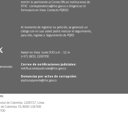
remitir lo pertinente al Correo Oficial Institucional de
RTVC
correspondencia@rtvc.gov.co
o diligenciar el
formulario en línea:
Contacto PQRSD.
Al momento de registrar su petición, se generará un
código con el cual usted podrá realizar el seguimiento,
para ello, ingrese a:
Seguimiento de PQRS
Asesor en línea: lunes 9:30 a.m. - 12 m
(+57) (601) 2200700
Correo de notificaciones judiciales:
personales
notificacionesjudiciales@rtvc.gov.co
Denuncias por actos de corrupción:
soytransparente@rtvc.gov.co
s:
ional de Colombia: 2200727, Línea
l de Colombia: 01 8000 118 959.
0700