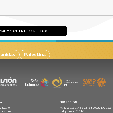
ONAL Y MANTENTE CONECTADO
 unidas
Palestina
os
DIRECCIÓN
l usuario
Av. El Dorado Cr.45 # 26 - 33 Bogotá D.C. Colom
n nosotros
Código Postal: 111321