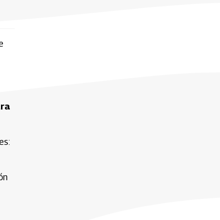
e
tra
es:
ón