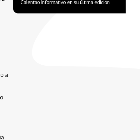
Calentao Informativo en su última edición
do a
io
ia