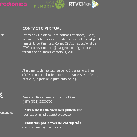
CONTACTO VIRTUAL
bia.
Estimado Ciudadano: Para radicar Peticiones, Quejas,
Reclamos, Solicitudes y Felicitaciones a la Entidad puede
remitir lo pertinente al Correo Oficial Institucional de
RTVC
correspondencia@rtvc.gov.co
o diligenciar el
formulario en línea:
Contacto PQRSD.
Al momento de registrar su petición, se generará un
código con el cual usted podrá realizar el seguimiento,
para ello, ingrese a:
Seguimiento de PQRS
Asesor en línea: lunes 9:30 a.m. - 12 m
(+57) (601) 2200700
Correo de notificaciones judiciales:
personales
notificacionesjudiciales@rtvc.gov.co
Denuncias por actos de corrupción:
soytransparente@rtvc.gov.co