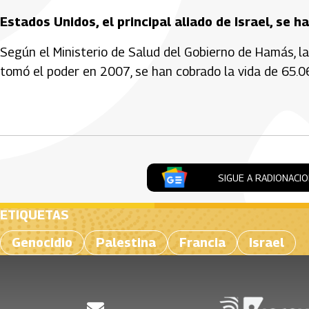
Estados Unidos, el principal aliado de Israel, se
Según el Ministerio de Salud del Gobierno de Hamás, la
tomó el poder en 2007, se han cobrado la vida de 65.062
Artículos Player
SIGUE A RADIONACI
ETIQUETAS
Genocidio
Palestina
Francia
Israel