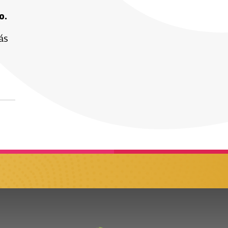
o.
ás