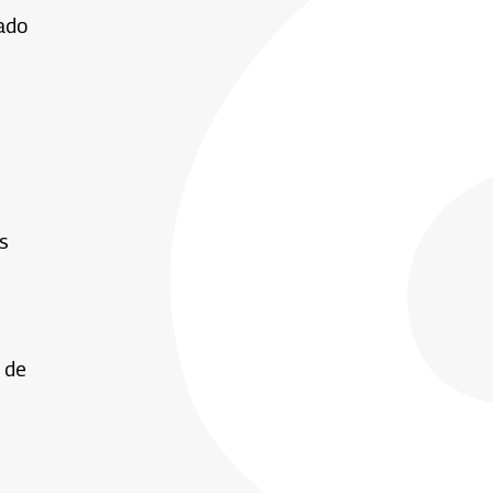
tado
s
l de