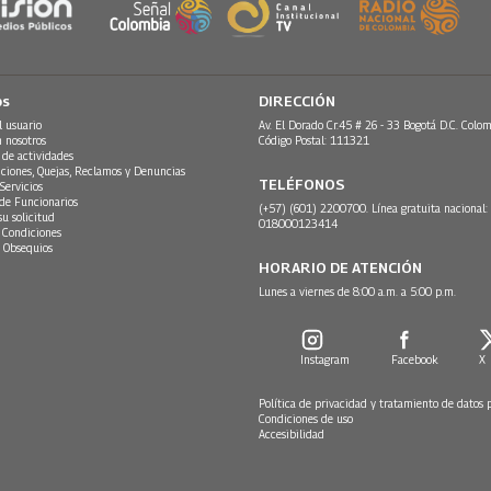
os
DIRECCIÓN
l usuario
Av. El Dorado Cr.45 # 26 - 33 Bogotá D.C. Colom
n nosotros
Código Postal: 111321
 de actividades
ciones, Quejas, Reclamos y Denuncias
TELÉFONOS
Servicios
 de Funcionarios
(+57) (601) 2200700. Línea gratuita nacional:
su solicitud
018000123414
 Condiciones
 Obsequios
HORARIO DE ATENCIÓN
Lunes a viernes de 8:00 a.m. a 5:00 p.m.
Instagram
Facebook
X
Política de privacidad y tratamiento de datos 
Condiciones de uso
Accesibilidad