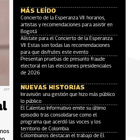
MÁS LEÍDO
Concierto de la Esperanza VII: horarios,
artistas y recomendaciones para asistir en
Bogotá
Alístate para el Concierto de la Esperanza
VII: Estas son todas las recomendaciones
para que disfrutes este evento
Presentan pruebas de presunto fraude
electoral en las elecciones presidenciales
de 2026
NUEVAS HISTORIAS
AFP
Inravisión: una gestión que hizo más público
al
lo público
El Calentao Informativo emite su último
episodio tras consolidarse como el
programa que acerdó las voces y los
territorio de Colombia
inos
Colombianos destacan el trabajo de El
no