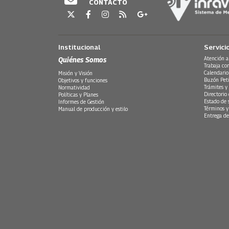
CONTACTO
Institucional
Servici
Quiénes Somos
Atención a
Trabaja co
Calendario
Misión y Visión
Buzón Peti
Objetivos y funciones
Trámites y 
Normatividad
Directorio
Políticas y Planes
Estado de 
Informes de Gestión
Términos y
Manual de producción y estilo
Entrega de