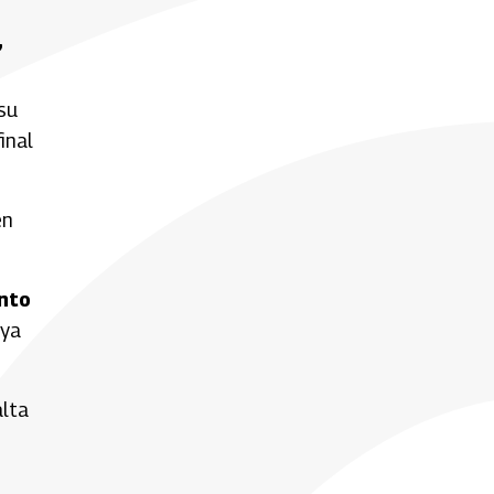
,
su
inal
en
nto
uya
alta