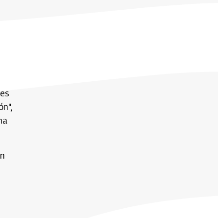
les
n",
na
ón