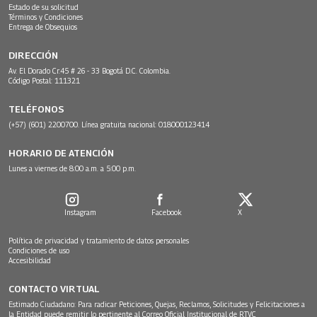
Estado de su solicitud
Términos y Condiciones
Entrega de Obsequios
DIRECCIÓN
Av. El Dorado Cr.45 # 26 - 33 Bogotá D.C. Colombia.
Código Postal: 111321
TELÉFONOS
(+57) (601) 2200700. Línea gratuita nacional: 018000123414
HORARIO DE ATENCIÓN
Lunes a viernes de 8:00 a.m. a 5:00 p.m.
Instagram
Facebook
X
Política de privacidad y tratamiento de datos personales
Condiciones de uso
Accesibilidad
CONTACTO VIRTUAL
Estimado Ciudadano: Para radicar Peticiones, Quejas, Reclamos, Solicitudes y Felicitaciones a
la Entidad puede remitir lo pertinente al Correo Oficial Institucional de RTVC