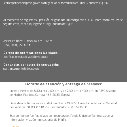
correspondencia@rtvc.gov.co
o diligenciar el formulario en línea:
Contacto PQRSD.
Al momento de registrar su petición, se generará un código con el cual usted podrá realizar el
seguimiento, para ello, ingrese a:
Seguimiento de PQRS
Asesor en línea: lunes 9:30 a.m. - 12 m
(+57) (601) 2200700
Correo de notificaciones judiciales:
notificacionesjudiciales@rtvc.gov.co
Denuncias por actos de corrupción:
soytransparente@rtvc.gov.co
Horario de atención y entrega de premios:
Lunes a viernes de 8:30 a.m.a 1:00 p.m. y de 2:30 p.m. a 4:30 p.m. en RTVC Sistema
de Medios Públicos, Carrera 45 # 26-33, Bogotá.
Línea directa Radio Nacional de Colombia: 2200727, Línea Nacional Radio Nacional
de Colombia: 01 8000 118 959. Conmutador RTVC 2200700
Este contenido fue financiado con recursos del Fondo Único de Tecnologías de la
Información y las Comunicaciones de MinTic.