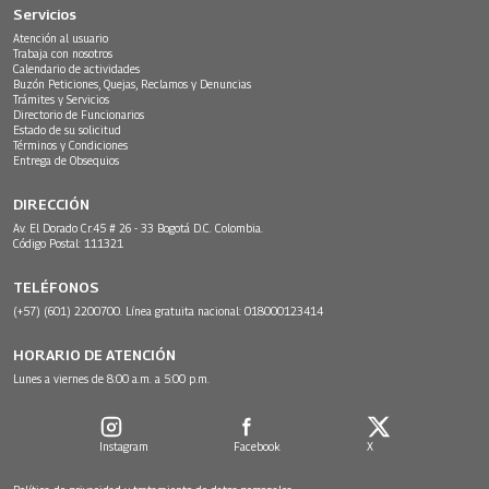
Servicios
Atención al usuario
Trabaja con nosotros
Calendario de actividades
Buzón Peticiones, Quejas, Reclamos y Denuncias
Trámites y Servicios
Directorio de Funcionarios
Estado de su solicitud
Términos y Condiciones
Entrega de Obsequios
DIRECCIÓN
Av. El Dorado Cr.45 # 26 - 33 Bogotá D.C. Colombia.
Código Postal: 111321
TELÉFONOS
(+57) (601) 2200700. Línea gratuita nacional: 018000123414
HORARIO DE ATENCIÓN
Lunes a viernes de 8:00 a.m. a 5:00 p.m.
Instagram
Facebook
X