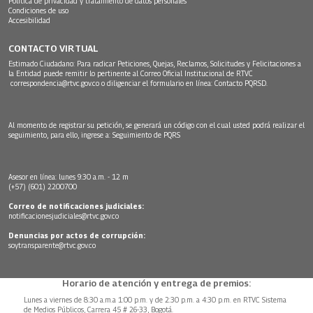
Política de privacidad y tratamiento de datos personales
Condiciones de uso
Accesibilidad
CONTACTO VIRTUAL
Estimado Ciudadano: Para radicar Peticiones, Quejas, Reclamos, Solicitudes y Felicitaciones a
la Entidad puede remitir lo pertinente al Correo Oficial Institucional de RTVC
correspondencia@rtvc.gov.co
o diligenciar el formulario en línea:
Contacto PQRSD.
Al momento de registrar su petición, se generará un código con el cual usted podrá realizar el
seguimiento, para ello, ingrese a:
Seguimiento de PQRS
Asesor en línea: lunes 9:30 a.m. - 12 m
(+57) (601) 2200700
Correo de notificaciones judiciales:
notificacionesjudiciales@rtvc.gov.co
Denuncias por actos de corrupción:
soytransparente@rtvc.gov.co
Horario de atención y entrega de premios:
Lunes a viernes de 8:30 a.m.a 1:00 p.m. y de 2:30 p.m. a 4:30 p.m. en RTVC Sistema
de Medios Públicos, Carrera 45 # 26-33, Bogotá.