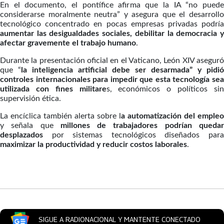
En el documento, el pontífice afirma que la IA “no puede
considerarse moralmente neutra” y asegura que el desarrollo
tecnológico concentrado en pocas empresas privadas podría
aumentar las desigualdades sociales, debilitar la democracia y
afectar gravemente el trabajo humano
.
Durante la presentación oficial en el Vaticano, León XIV aseguró
que “
la inteligencia artificial debe ser desarmada” y pidió
controles internacionales para impedir que esta tecnología sea
utilizada con fines militare
s, económicos o políticos si
supervisión ética.
La encíclica también alerta sobre l
a automatización del empleo
y señala que
millones de trabajadores podrían queda
desplazados
por sistemas tecnológicos diseñados para
maximizar la productividad y reducir costos laborales
.
Artículos Player
SIGUE A RADIONACIONAL Y MANTENTE CONECTADO