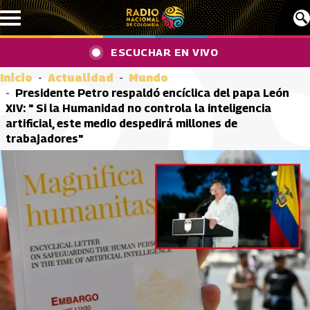
Pasar al contenido principal
ESCUCHAR EN VIVO
Inicio
Actualidad
Mundo
Presidente Petro respaldó encíclica del papa León
XIV: " Si la Humanidad no controla la inteligencia
artificial, este medio despedirá millones de
trabajadores"