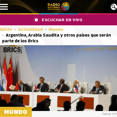
Pasar al contenido principal
ESCUCHAR EN VIVO
Inicio
Actualidad
Mundo
Argentina, Arabia Saudita y otros países que serán
parte de los Brics
MUNDO
Foto de: AFP