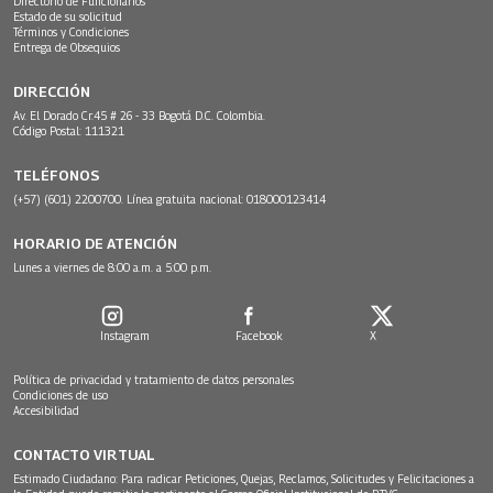
Directorio de Funcionarios
Estado de su solicitud
Términos y Condiciones
Entrega de Obsequios
DIRECCIÓN
Av. El Dorado Cr.45 # 26 - 33 Bogotá D.C. Colombia.
Código Postal: 111321
TELÉFONOS
(+57) (601) 2200700. Línea gratuita nacional: 018000123414
HORARIO DE ATENCIÓN
Lunes a viernes de 8:00 a.m. a 5:00 p.m.
Instagram
Facebook
X
Política de privacidad y tratamiento de datos personales
Condiciones de uso
Accesibilidad
CONTACTO VIRTUAL
Estimado Ciudadano: Para radicar Peticiones, Quejas, Reclamos, Solicitudes y Felicitaciones a