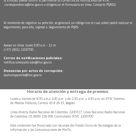
la Entidad puede remitir lo pertinente al Correo Oficial Institucional de RTVC
correspondencia@rtvc.gov.co
o diligenciar el formulario en línea:
Contacto PQRSD.
Al momento de registrar su petición, se generará un código con el cual usted podrá realizar el
seguimiento, para ello, ingrese a:
Seguimiento de PQRS
Asesor en línea: lunes 9:30 a.m. - 12 m
(+57) (601) 2200700
Correo de notificaciones judiciales:
notificacionesjudiciales@rtvc.gov.co
Denuncias por actos de corrupción:
soytransparente@rtvc.gov.co
Horario de atención y entrega de premios:
Lunes a viernes de 8:30 a.m.a 1:00 p.m. y de 2:30 p.m. a 4:30 p.m. en RTVC Sistema
de Medios Públicos, Carrera 45 # 26-33, Bogotá.
Línea directa Radio Nacional de Colombia: 2200727, Línea Nacional Radio Nacional
de Colombia: 01 8000 118 959. Conmutador RTVC 2200700
Este contenido fue financiado con recursos del Fondo Único de Tecnologías de la
Información y las Comunicaciones de MinTic.