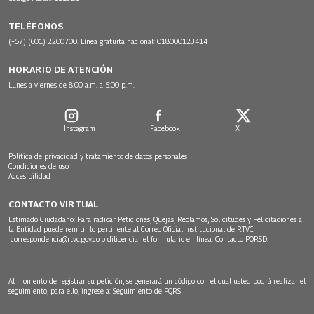
TELÉFONOS
(+57) (601) 2200700. Línea gratuita nacional: 018000123414
HORARIO DE ATENCIÓN
Lunes a viernes de 8:00 a.m. a 5:00 p.m.
Instagram
Facebook
X
Política de privacidad y tratamiento de datos personales
Condiciones de uso
Accesibilidad
CONTACTO VIRTUAL
Estimado Ciudadano: Para radicar Peticiones, Quejas, Reclamos, Solicitudes y Felicitaciones a
la Entidad puede remitir lo pertinente al Correo Oficial Institucional de RTVC
correspondencia@rtvc.gov.co
o diligenciar el formulario en línea:
Contacto PQRSD.
Al momento de registrar su petición, se generará un código con el cual usted podrá realizar el
seguimiento, para ello, ingrese a:
Seguimiento de PQRS