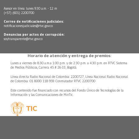
Asesor en línea: lunes 9:30 a.m. - 12 m
(+57) (601) 2200700
Correo de notificaciones judiciales:
notificacionesjudiciales@rtvc.gov.co
Denuncias por actos de corrupción:
soytransparente@rtvc.gov.co
Horario de atención y entrega de premios:
Lunes a viernes de 8:30 a.m.a 1:00 p.m. y de 2:30 p.m. a 4:30 p.m. en RTVC Sistema
de Medios Públicos, Carrera 45 # 26-33, Bogotá.
Línea directa Radio Nacional de Colombia: 2200727, Línea Nacional Radio Nacional
de Colombia: 01 8000 118 959. Conmutador RTVC 2200700
Este contenido fue financiado con recursos del Fondo Único de Tecnologías de la
Información y las Comunicaciones de MinTic.