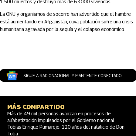
1.500 muertos y destruyó más de 63.000 viviendas.
La ONU y organismos de socorro han advertido que el hambre
está aumentando en Afganistán, cuya población sufre una crisis
humanitaria agravada por la sequía y el colapso económico.
Artículos Player
SIGUE A RADIONACIONAL Y MANTENTE CONECTADO
MÁS COMPARTIDO
Más de 49 mil personas avanzan en procesos de
alfabetización impulsados por el Gobierno nacional
Tobías Enrique Pumarejo: 120 años del natalicio de Don
Toba