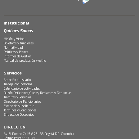
Institucional
Quiénes Somos
Misión y Visión
Objetivos y funciones
Normatividad
Políticas y Planes
Informes de Gestión
Manual de producción y estilo
Servicios
Atención al usuario
Trabaja con nosotros
Calendario de actividades
Buzón Peticiones, Quejas, Reclamos y Denuncias
Trámites y Servicios
Directorio de Funcionarios
Estado de su solicitud
Términos y Condiciones
Entrega de Obsequios
DIRECCIÓN
Av. El Dorado Cr.45 # 26 - 33 Bogotá D.C. Colombia.
Código Postal: 111321