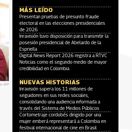
MÁS LEÍDO
Presentan pruebas de presunto fraude
electoral en las elecciones presidenciales
de 2026
Inravisión tuvo disposición para transmitir la
posesión presidencial de Abelardo de la
Espriella
Digital News Report 2026 registra a RTVC
Noticias como el segundo medio de mayor
credibilidad en Colombia
NUEVAS HISTORIAS
to: AFP
Inravisión supera los 11 millones de
seguidores en sus redes sociales,
consolidando una audiencia informada a
través del Sistema de Medios Públicos
Cortometraje cordobés dirigido por una
mujer emberá representará a Colombia en
festival internacional de cine en Brasil