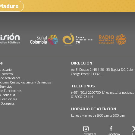
 Maduro
os
DIRECCIÓN
l usuario
Av. El Dorado Cr.45 # 26 - 33 Bogotá D.C. Colom
n nosotros
Código Postal: 111321
 de actividades
ciones, Quejas, Reclamos y Denuncias
TELÉFONOS
Servicios
 de Funcionarios
(+57) (601) 2200700. Línea gratuita nacional:
su solicitud
018000123414
 Condiciones
 Obsequios
HORARIO DE ATENCIÓN
Lunes a viernes de 8:00 a.m. a 5:00 p.m.
Instagram
Facebook
X