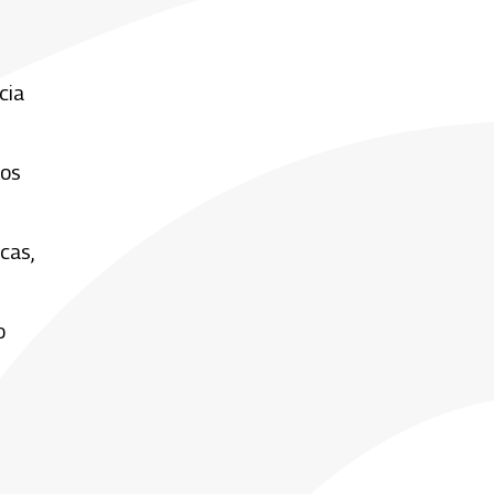
cia
los
cas,
o