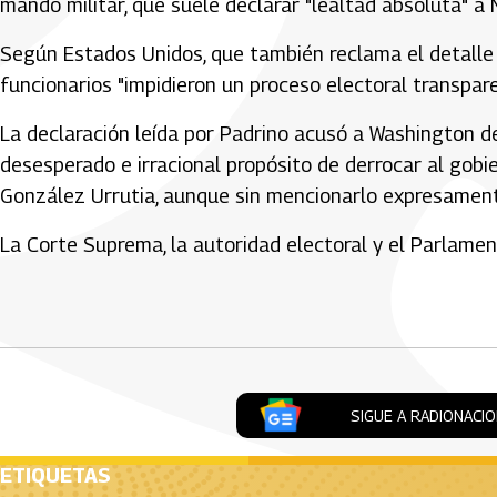
mando militar, que suele declarar "lealtad absoluta" a 
Según Estados Unidos, que también reclama el detalle 
funcionarios "impidieron un proceso electoral transpare
La declaración leída por Padrino acusó a Washington de
desesperado e irracional propósito de derrocar al gobie
González Urrutia, aunque sin mencionarlo expresament
La Corte Suprema, la autoridad electoral y el Parlam
Artículos Player
SIGUE A RADIONACI
ETIQUETAS