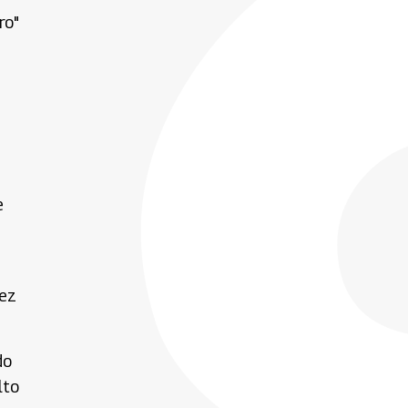
ro"
e
dez
do
lto