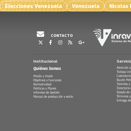
Elecciones Venezuela
Venezuela
Nicolas
CONTACTO
Institucional
Servici
Quiénes Somos
Atención a
Trabaja co
Calendario
Misión y Visión
Buzón Peti
Objetivos y funciones
Trámites y 
Normatividad
Directorio
Políticas y Planes
Estado de 
Informes de Gestión
Términos y
Manual de producción y estilo
Entrega de