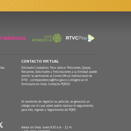
CONTACTO VIRTUAL
bia.
Estimado Ciudadano: Para radicar Peticiones, Quejas,
Reclamos, Solicitudes y Felicitaciones a la Entidad puede
remitir lo pertinente al Correo Oficial Institucional de
RTVC
correspondencia@rtvc.gov.co
o diligenciar el
formulario en línea:
Contacto PQRSD.
Al momento de registrar su petición, se generará un
código con el cual usted podrá realizar el seguimiento,
para ello, ingrese a:
Seguimiento de PQRS
Asesor en línea: lunes 9:30 a.m. - 12 m