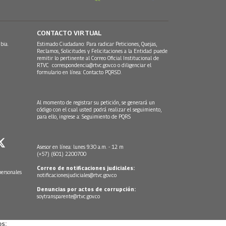
CONTACTO VIRTUAL
bia.
Estimado Ciudadano: Para radicar Peticiones, Quejas,
Reclamos, Solicitudes y Felicitaciones a la Entidad puede
remitir lo pertinente al Correo Oficial Institucional de
RTVC
correspondencia@rtvc.gov.co
o diligenciar el
formulario en línea:
Contacto PQRSD.
Al momento de registrar su petición, se generará un
código con el cual usted podrá realizar el seguimiento,
para ello, ingrese a:
Seguimiento de PQRS
Asesor en línea: lunes 9:30 a.m. - 12 m
(+57) (601) 2200700
Correo de notificaciones judiciales:
personales
notificacionesjudiciales@rtvc.gov.co
Denuncias por actos de corrupción:
soytransparente@rtvc.gov.co
s: