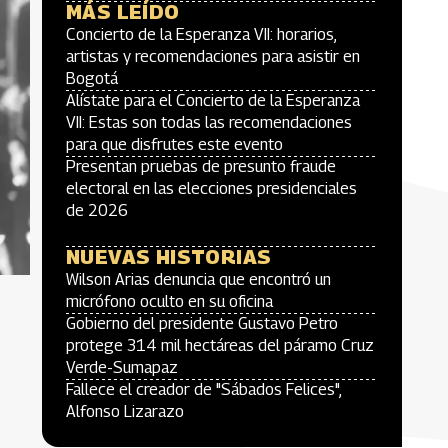
MÁS LEÍDO
Concierto de la Esperanza VII: horarios,
artistas y recomendaciones para asistir en
Bogotá
Alístate para el Concierto de la Esperanza
VII: Estas son todas las recomendaciones
para que disfrutes este evento
Presentan pruebas de presunto fraude
electoral en las elecciones presidenciales
de 2026
NUEVAS HISTORIAS
Wilson Arias denuncia que encontró un
micrófono oculto en su oficina
Gobierno del presidente Gustavo Petro
protege 314 mil hectáreas del páramo Cruz
Verde-Sumapaz
Fallece el creador de "Sábados Felices",
Alfonso Lizarazo