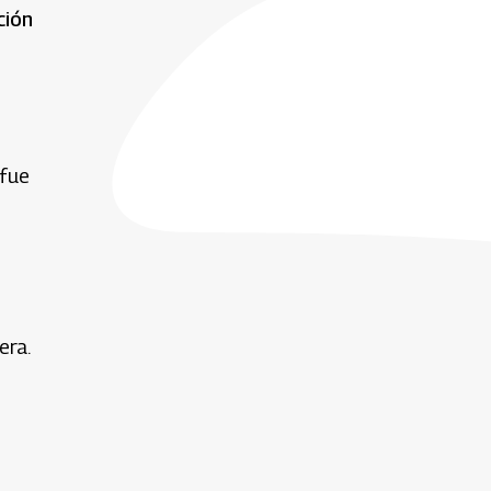
ción
 fue
era.