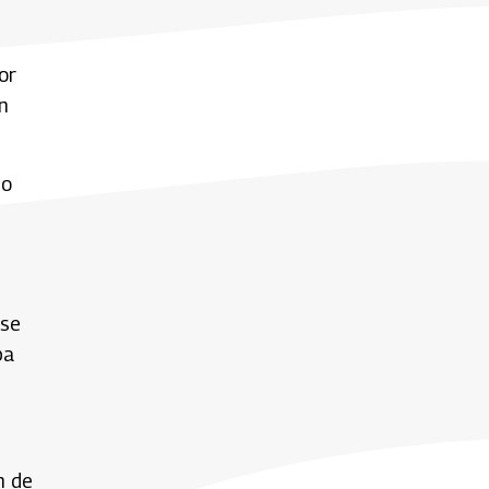
or
n
no
 se
ba
n de