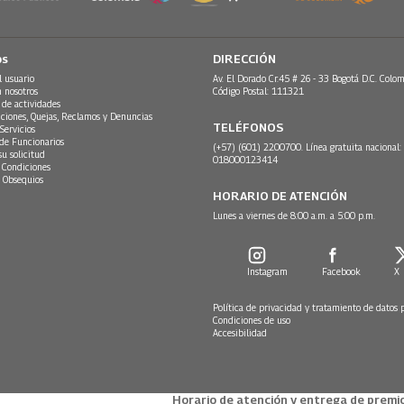
os
DIRECCIÓN
l usuario
Av. El Dorado Cr.45 # 26 - 33 Bogotá D.C. Colom
n nosotros
Código Postal: 111321
 de actividades
ciones, Quejas, Reclamos y Denuncias
TELÉFONOS
Servicios
 de Funcionarios
(+57) (601) 2200700. Línea gratuita nacional:
su solicitud
018000123414
 Condiciones
 Obsequios
HORARIO DE ATENCIÓN
Lunes a viernes de 8:00 a.m. a 5:00 p.m.
Instagram
Facebook
X
Política de privacidad y tratamiento de datos 
Condiciones de uso
Accesibilidad
Horario de atención y entrega de premio