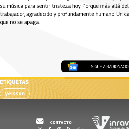
su música para sentir tristeza hoy. Porque más allá de
trabajador, agradecido y profundamente humano. Un c
que no se apaga.
Artículos Player
SIGUE A RADIONACI
ETIQUETAS
yeisson
CONTACTO