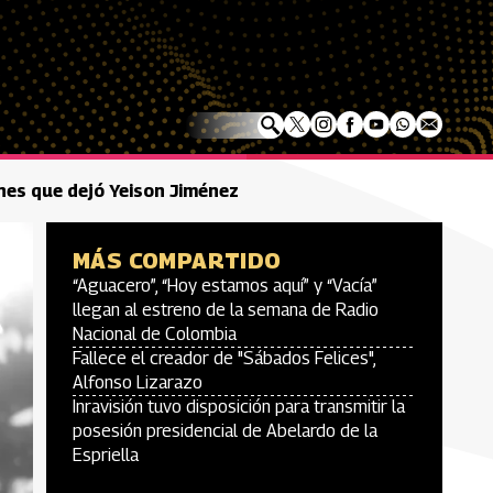
ones que dejó Yeison Jiménez
MÁS COMPARTIDO
“Aguacero”, “Hoy estamos aquí” y “Vacía”
llegan al estreno de la semana de Radio
Nacional de Colombia
Fallece el creador de "Sábados Felices",
Alfonso Lizarazo
Inravisión tuvo disposición para transmitir la
posesión presidencial de Abelardo de la
Espriella