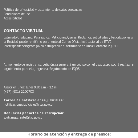
Política de privacidad y tratamiento de datos personales
Condiciones de uso
Accesibilidad
CONTACTO VIRTUAL
Estimado Ciudadano: Para radicar Peticiones, Quejas, Reclamos, Solicitudes y Felicitaciones a
la Entidad puede remitir lo pertinente al Correo Oficial Institucional de RTVC
correspondencia@rtvc.gov.co
o diligenciar el formulario en línea:
Contacto PQRSD.
Al momento de registrar su petición, se generará un código con el cual usted podrá realizar el
seguimiento, para ello, ingrese a:
Seguimiento de PQRS
Asesor en línea: lunes 9:30 a.m. - 12 m
(+57) (601) 2200700
Correo de notificaciones judiciales:
notificacionesjudiciales@rtvc.gov.co
Denuncias por actos de corrupción:
soytransparente@rtvc.gov.co
Horario de atención y entrega de premios: