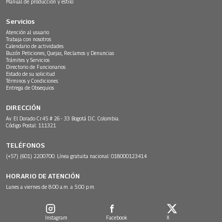
Manual de producción y estilo
Servicios
Atención al usuario
Trabaja con nosotros
Calendario de actividades
Buzón Peticiones, Quejas, Reclamos y Denuncias
Trámites y Servicios
Directorio de Funcionarios
Estado de su solicitud
Términos y Condiciones
Entrega de Obsequios
DIRECCIÓN
Av. El Dorado Cr.45 # 26 - 33 Bogotá D.C. Colombia.
Código Postal: 111321
TELÉFONOS
(+57) (601) 2200700. Línea gratuita nacional: 018000123414
HORARIO DE ATENCIÓN
Lunes a viernes de 8:00 a.m. a 5:00 p.m.
Instagram
Facebook
X