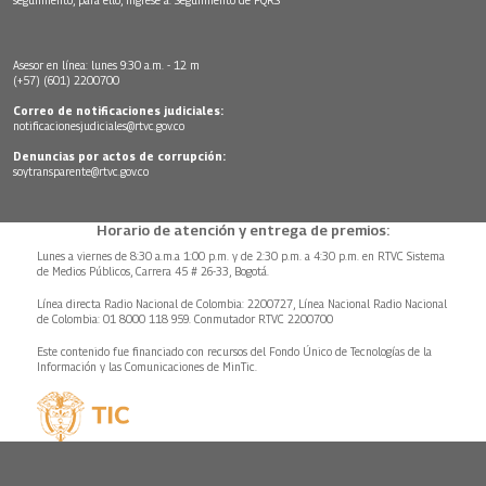
Asesor en línea: lunes 9:30 a.m. - 12 m
(+57) (601) 2200700
Correo de notificaciones judiciales:
notificacionesjudiciales@rtvc.gov.co
Denuncias por actos de corrupción:
soytransparente@rtvc.gov.co
Horario de atención y entrega de premios:
Lunes a viernes de 8:30 a.m.a 1:00 p.m. y de 2:30 p.m. a 4:30 p.m. en RTVC Sistema
de Medios Públicos, Carrera 45 # 26-33, Bogotá.
Línea directa Radio Nacional de Colombia: 2200727, Línea Nacional Radio Nacional
de Colombia: 01 8000 118 959. Conmutador RTVC 2200700
Este contenido fue financiado con recursos del Fondo Único de Tecnologías de la
Información y las Comunicaciones de MinTic.