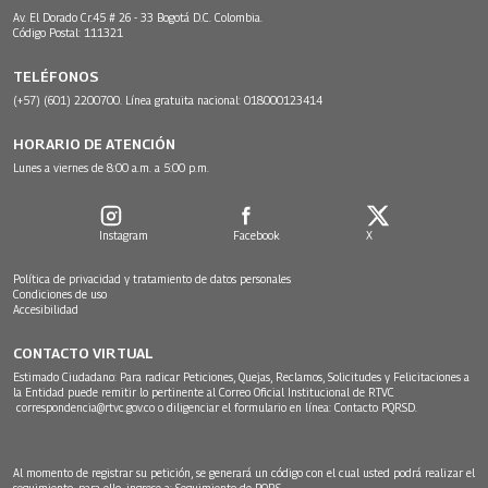
Av. El Dorado Cr.45 # 26 - 33 Bogotá D.C. Colombia.
Código Postal: 111321
TELÉFONOS
(+57) (601) 2200700. Línea gratuita nacional: 018000123414
HORARIO DE ATENCIÓN
Lunes a viernes de 8:00 a.m. a 5:00 p.m.
Instagram
Facebook
X
Política de privacidad y tratamiento de datos personales
Condiciones de uso
Accesibilidad
CONTACTO VIRTUAL
Estimado Ciudadano: Para radicar Peticiones, Quejas, Reclamos, Solicitudes y Felicitaciones a
la Entidad puede remitir lo pertinente al Correo Oficial Institucional de RTVC
correspondencia@rtvc.gov.co
o diligenciar el formulario en línea:
Contacto PQRSD.
Al momento de registrar su petición, se generará un código con el cual usted podrá realizar el
seguimiento, para ello, ingrese a:
Seguimiento de PQRS