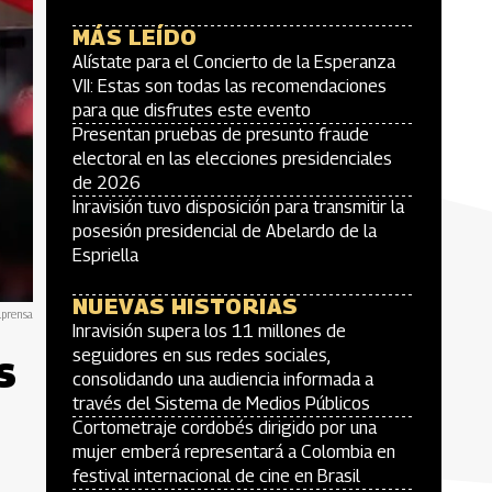
MÁS LEÍDO
Alístate para el Concierto de la Esperanza
VII: Estas son todas las recomendaciones
para que disfrutes este evento
Presentan pruebas de presunto fraude
electoral en las elecciones presidenciales
de 2026
Inravisión tuvo disposición para transmitir la
posesión presidencial de Abelardo de la
Espriella
NUEVAS HISTORIAS
lprensa
Inravisión supera los 11 millones de
s
seguidores en sus redes sociales,
consolidando una audiencia informada a
través del Sistema de Medios Públicos
Cortometraje cordobés dirigido por una
mujer emberá representará a Colombia en
festival internacional de cine en Brasil