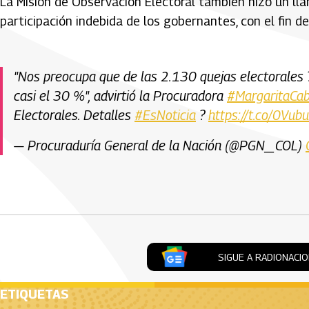
La Misión de Observación Electoral también hizo un ll
participación indebida de los gobernantes, con el fin d
"Nos preocupa que de las 2.130 quejas electorales ?️ 
casi el 30 %", advirtió la Procuradora
#MargaritaCab
Electorales. Detalles
#EsNoticia
?
https://t.co/0Vub
— Procuraduría General de la Nación (@PGN_COL)
Artículos Player
SIGUE A RADIONACI
ETIQUETAS