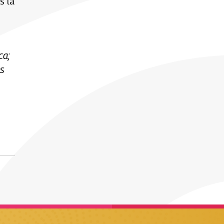
s la
ca;
os