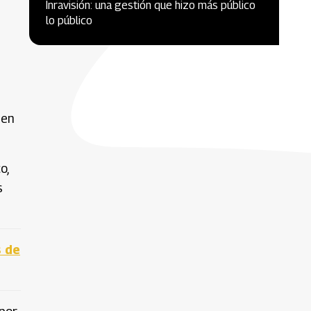
Inravisión: una gestión que hizo más público
lo público
 en
o,
s
s de