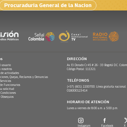
Procuraduria General de la Nacion
os
DIRECCIÓN
l usuario
Av. El Dorado Cr.45 # 26 - 33 Bogotá D.C. Colom
n nosotros
Código Postal: 111321
 de actividades
ciones, Quejas, Reclamos y Denuncias
TELÉFONOS
Servicios
 de Funcionarios
(+57) (601) 2200700. Línea gratuita nacional:
su solicitud
018000123414
 Condiciones
 Obsequios
HORARIO DE ATENCIÓN
Lunes a viernes de 8:00 a.m. a 5:00 p.m.
Instagram
Facebook
X