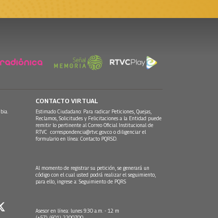
CONTACTO VIRTUAL
bia.
Estimado Ciudadano: Para radicar Peticiones, Quejas,
Reclamos, Solicitudes y Felicitaciones a la Entidad puede
remitir lo pertinente al Correo Oficial Institucional de
RTVC
correspondencia@rtvc.gov.co
o diligenciar el
formulario en línea:
Contacto PQRSD.
Al momento de registrar su petición, se generará un
código con el cual usted podrá realizar el seguimiento,
para ello, ingrese a:
Seguimiento de PQRS
Asesor en línea: lunes 9:30 a.m. - 12 m
(+57) (601) 2200700