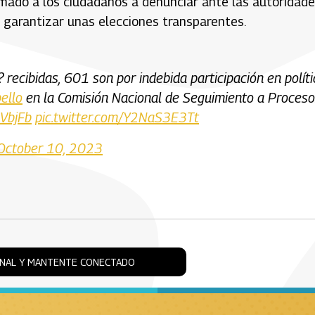
amado a los ciudadanos a denunciar ante las autoridade
e garantizar unas elecciones transparentes.
recibidas, 601 son por indebida participación en políti
ello
en la Comisión Nacional de Seguimiento a Proces
uVbjFb
pic.twitter.com/Y2NaS3E3Tt
October 10, 2023
ONAL Y MANTENTE CONECTADO