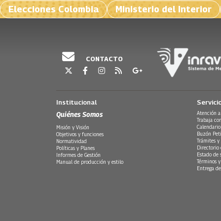
Elecciones Colombia
Ministerio del Interior
CONTACTO
Institucional
Servici
Quiénes Somos
Atención a
Trabaja co
Calendario
Misión y Visión
Buzón Peti
Objetivos y funciones
Trámites y 
Normatividad
Directorio
Políticas y Planes
Estado de 
Informes de Gestión
Términos y
Manual de producción y estilo
Entrega de