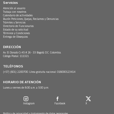
Servicios
Atención al usuario
Trabaja con nosotros
Calendario de actividades
Buzón Peticiones, Quejas, Reclamos y Denuncias
Trámites y Servicios
Directorio de Funcionarios
Estado de su solicitud
Términos y Condiciones
Entrega de Obsequios
DIRECCIÓN
Av. El Dorado Cr.45 # 26 - 33 Bogotá D.C. Colombia.
Código Postal: 111321
TELÉFONOS
(+57) (601) 2200700. Línea gratuita nacional: 018000123414
HORARIO DE ATENCIÓN
Lunes a viernes de 8:00 a.m. a 5:00 p.m.
Instagram
Facebook
X
Política de privacidad y tratamiento de datos personales