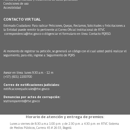
Condiciones de uso
Accesibilidad
CONTACTO VIRTUAL
Estimado Ciudadano: Para radicar Peticiones, Quejas, Reclamos, Solicitudes y Felicitaciones a
la Entidad puede remitir lo pertinente al Correo Oficial Institucional de RTVC
correspondencia@rtvc.gov.co
o diligenciar el formulario en línea:
Contacto PQRSD.
Al momento de registrar su petición, se generará un código con el cual usted podrá realizar el
seguimiento, para ello, ingrese a:
Seguimiento de PQRS
Asesor en línea: lunes 9:30 a.m. - 12 m
(+57) (601) 2200700
Correo de notificaciones judiciales:
notificacionesjudiciales@rtvc.gov.co
Denuncias por actos de corrupción:
soytransparente@rtvc.gov.co
Horario de atención y entrega de premios:
Lunes a viernes de 8:30 a.m.a 1:00 p.m. y de 2:30 p.m. a 4:30 p.m. en RTVC Sistema
de Medios Públicos, Carrera 45 # 26-33, Bogotá.