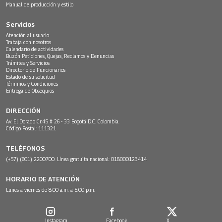
Manual de producción y estilo
Servicios
Atención al usuario
Trabaja con nosotros
Calendario de actividades
Buzón Peticiones, Quejas, Reclamos y Denuncias
Trámites y Servicios
Directorio de Funcionarios
Estado de su solicitud
Términos y Condiciones
Entrega de Obsequios
DIRECCIÓN
Av. El Dorado Cr.45 # 26 - 33 Bogotá D.C. Colombia.
Código Postal: 111321
TELÉFONOS
(+57) (601) 2200700. Línea gratuita nacional: 018000123414
HORARIO DE ATENCIÓN
Lunes a viernes de 8:00 a.m. a 5:00 p.m.
Instagram
Facebook
X