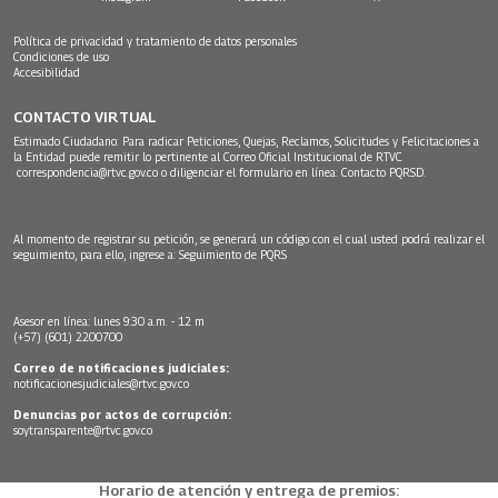
Política de privacidad y tratamiento de datos personales
Condiciones de uso
Accesibilidad
CONTACTO VIRTUAL
Estimado Ciudadano: Para radicar Peticiones, Quejas, Reclamos, Solicitudes y Felicitaciones a
la Entidad puede remitir lo pertinente al Correo Oficial Institucional de RTVC
correspondencia@rtvc.gov.co
o diligenciar el formulario en línea:
Contacto PQRSD.
Al momento de registrar su petición, se generará un código con el cual usted podrá realizar el
seguimiento, para ello, ingrese a:
Seguimiento de PQRS
Asesor en línea: lunes 9:30 a.m. - 12 m
(+57) (601) 2200700
Correo de notificaciones judiciales:
notificacionesjudiciales@rtvc.gov.co
Denuncias por actos de corrupción:
soytransparente@rtvc.gov.co
Horario de atención y entrega de premios: