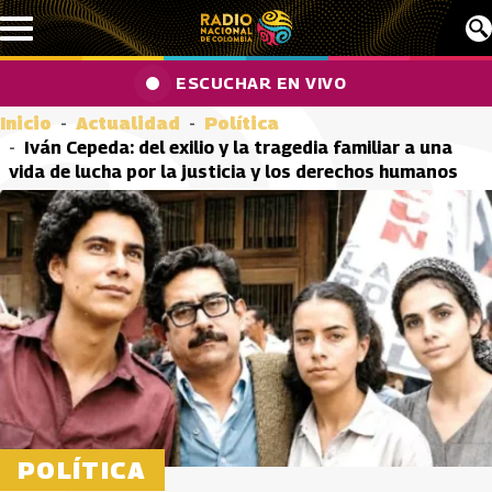
Pasar al contenido principal
ESCUCHAR EN VIVO
Inicio
Actualidad
Política
Iván Cepeda: del exilio y la tragedia familiar a una
vida de lucha por la justicia y los derechos humanos
POLÍTICA