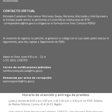
Accesibilidad
CONTACTO VIRTUAL
Estimado Ciudadano: Para radicar Peticiones, Quejas, Reclamos, Solicitudes y Felicitaciones a
la Entidad puede remitir lo pertinente al Correo Oficial Institucional de RTVC
correspondencia@rtvc.gov.co
o diligenciar el formulario en línea:
Contacto PQRSD.
Al momento de registrar su petición, se generará un código con el cual usted podrá realizar el
seguimiento, para ello, ingrese a:
Seguimiento de PQRS
Asesor en línea: lunes 9:30 a.m. - 12 m
(+57) (601) 2200700
Correo de notificaciones judiciales:
notificacionesjudiciales@rtvc.gov.co
Denuncias por actos de corrupción:
soytransparente@rtvc.gov.co
Horario de atención y entrega de premios:
Lunes a viernes de 8:30 a.m.a 1:00 p.m. y de 2:30 p.m. a 4:30 p.m. en RTVC Sistema
de Medios Públicos, Carrera 45 # 26-33, Bogotá.
Línea directa Radio Nacional de Colombia: 2200727, Línea Nacional Radio Nacional