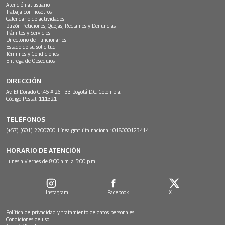
Atención al usuario
Trabaja con nosotros
Calendario de actividades
Buzón Peticiones, Quejas, Reclamos y Denuncias
Trámites y Servicios
Directorio de Funcionarios
Estado de su solicitud
Términos y Condiciones
Entrega de Obsequios
DIRECCIÓN
Av. El Dorado Cr.45 # 26 - 33 Bogotá D.C. Colombia.
Código Postal: 111321
TELÉFONOS
(+57) (601) 2200700. Línea gratuita nacional: 018000123414
HORARIO DE ATENCIÓN
Lunes a viernes de 8:00 a.m. a 5:00 p.m.
Instagram
Facebook
X
Política de privacidad y tratamiento de datos personales
Condiciones de uso