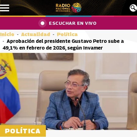
Pasar al contenido principal
ESCUCHAR EN VIVO
Inicio
Actualidad
Política
Aprobación del presidente Gustavo Petro sube a
49,1% en febrero de 2026, según Invamer
POLÍTICA