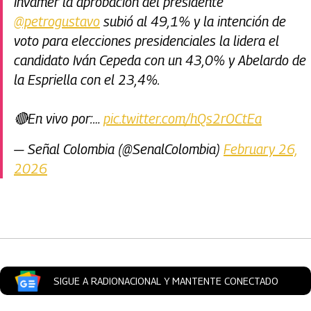
Invamer la aprobación del presidente
@petrogustavo
subió al 49,1% y la intención de
voto para elecciones presidenciales la lidera el
candidato Iván Cepeda con un 43,0% y Abelardo de
la Espriella con el 23,4%.
🔴En vivo por:…
pic.twitter.com/hQs2rOCtEa
— Señal Colombia (@SenalColombia)
February 26,
2026
Artículos Player
SIGUE A RADIONACIONAL Y MANTENTE CONECTADO