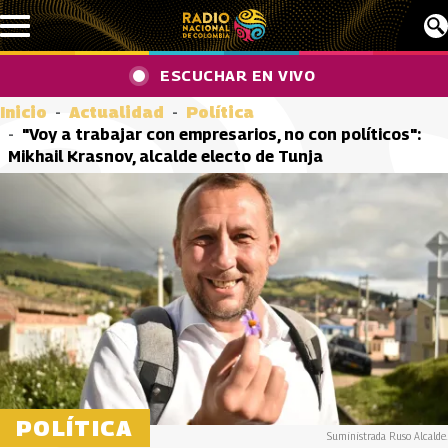
Pasar al contenido principal
ESCUCHAR EN VIVO
Inicio
Actualidad
Política
"Voy a trabajar con empresarios, no con políticos":
Mikhail Krasnov, alcalde electo de Tunja
POLÍTICA
Suministrada Ruso Alcalde.