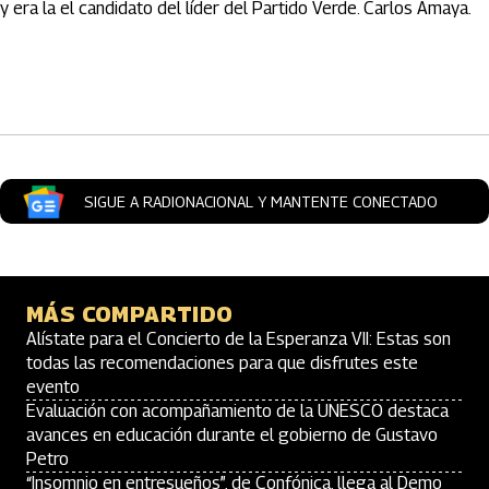
y era la el candidato del líder del Partido Verde. Carlos Amaya.
Artículos Player
SIGUE A RADIONACIONAL Y MANTENTE CONECTADO
MÁS COMPARTIDO
Alístate para el Concierto de la Esperanza VII: Estas son
todas las recomendaciones para que disfrutes este
evento
Evaluación con acompañamiento de la UNESCO destaca
avances en educación durante el gobierno de Gustavo
Petro
“Insomnio en entresueños”, de Confónica, llega al Demo