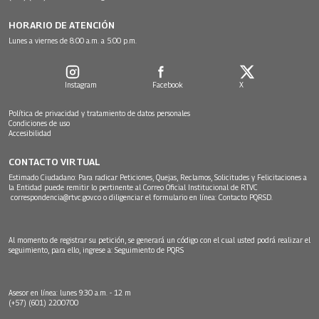
HORARIO DE ATENCIÓN
Lunes a viernes de 8:00 a.m. a 5:00 p.m.
Instagram
Facebook
X
Política de privacidad y tratamiento de datos personales
Condiciones de uso
Accesibilidad
CONTACTO VIRTUAL
Estimado Ciudadano: Para radicar Peticiones, Quejas, Reclamos, Solicitudes y Felicitaciones a
la Entidad puede remitir lo pertinente al Correo Oficial Institucional de RTVC
correspondencia@rtvc.gov.co
o diligenciar el formulario en línea:
Contacto PQRSD.
Al momento de registrar su petición, se generará un código con el cual usted podrá realizar el
seguimiento, para ello, ingrese a:
Seguimiento de PQRS
Asesor en línea: lunes 9:30 a.m. - 12 m
(+57) (601) 2200700