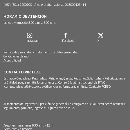
(+57) (601) 2200700. Línea gratuita nacional: 018000123414
HORARIO DE ATENCIÓN
Lunes a viernes de 8:00 a.m. a 5:00 p.m.
Instagram
Facebook
X
Política de privacidad y tratamiento de datos personales
Condiciones de uso
Accesibilidad
CONTACTO VIRTUAL
Estimado Ciudadano: Para radicar Peticiones, Quejas, Reclamos, Solicitudes y Felicitaciones a
la Entidad puede remitir lo pertinente al Correo Oficial Institucional de RTVC
correspondencia@rtvc.gov.co
o diligenciar el formulario en línea:
Contacto PQRSD.
Al momento de registrar su petición, se generará un código con el cual usted podrá realizar el
seguimiento, para ello, ingrese a:
Seguimiento de PQRS
Asesor en línea: lunes 9:30 a.m. - 12 m
(+57) (601) 2200700