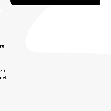
s
ro
nzó
 el