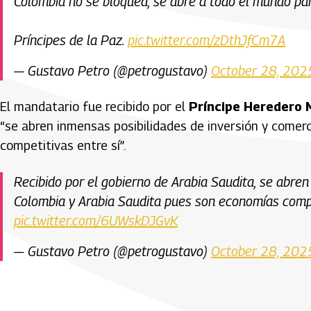
Colombia no se bloquea, se abre a todo el mundo pa
Príncipes de la Paz.
pic.twitter.com/zDthJfCm7A
— Gustavo Petro (@petrogustavo)
October 28, 202
El mandatario fue recibido por el
Príncipe Heredero
“se abren inmensas posibilidades de inversión y come
competitivas entre sí”.
Recibido por el gobierno de Arabia Saudita, se abren
Colombia y Arabia Saudita pues son economías compl
pic.twitter.com/6UWskDJGvK
— Gustavo Petro (@petrogustavo)
October 28, 202