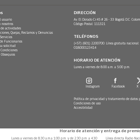
os
DIRECCIÓN
l usuario
Av. El Dorado Cr.45 # 26 - 33 Bogotá D.C. Colom
n nosotros
Código Postal: 111321
 de actividades
ciones, Quejas, Reclamos y Denuncias
TELÉFONOS
Servicios
 de Funcionarios
(+57) (601) 2200700. Línea gratuita nacional:
su solicitud
018000123414
 Condiciones
 Obsequios
HORARIO DE ATENCIÓN
Lunes a viernes de 8:00 a.m. a 5:00 p.m.
Instagram
Facebook
X
Política de privacidad y tratamiento de datos 
Condiciones de uso
Accesibilidad
Horario de atención y entrega de premio
Lunes a viernes de 8:30 a.m.a 1:00 p.m. y de 2:30 p.m. a 4:30
Línea directa Radio Nac