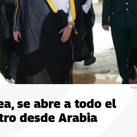
Pres
a, se abre a todo el
tro desde Arabia