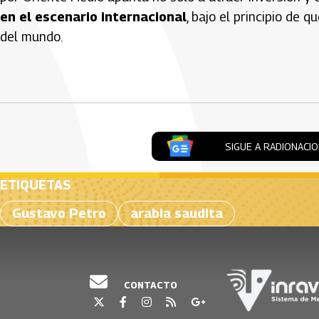
en el escenario internacional
, bajo el principio de 
del mundo.
Artículos Player
SIGUE A RADIONACI
ETIQUETAS
Gustavo Petro
arabia saudita
CONTACTO