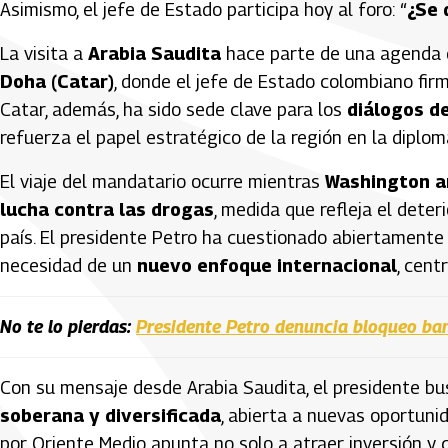
Asimismo, el jefe de Estado participa hoy al foro: “
¿Se 
La visita a
Arabia Saudita
hace parte de una agenda 
Doha (Catar)
, donde el jefe de Estado colombiano fi
Catar, además, ha sido sede clave para los
diálogos de
refuerza el papel estratégico de la región en la diplo
El viaje del mandatario ocurre mientras
Washington an
lucha contra las drogas
, medida que refleja el deteri
país. El presidente Petro ha cuestionado abiertamente 
necesidad de un
nuevo enfoque internacional
, cent
No te lo pierdas:
Presidente Petro denuncia bloqueo ban
Con su mensaje desde Arabia Saudita, el presidente bu
soberana y diversificada
, abierta a nuevas oportunid
por Oriente Medio apunta no solo a atraer inversión y 