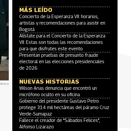
MÁS LEÍDO
Concierto de la Esperanza VII: horarios,
artistas y recomendaciones para asistir en
Bogotá
Alístate para el Concierto de la Esperanza
VII: Estas son todas las recomendaciones
para que disfrutes este evento
Presentan pruebas de presunto fraude
electoral en las elecciones presidenciales
de 2026
NUEVAS HISTORIAS
idencia
Wilson Arias denuncia que encontró un
micrófono oculto en su oficina
Gobierno del presidente Gustavo Petro
protege 314 mil hectáreas del páramo Cruz
Verde-Sumapaz
Fallece el creador de "Sábados Felices",
Alfonso Lizarazo