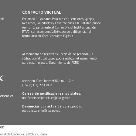
CONTACTO VIRTUAL
bia.
Estimado Ciudadano: Para radicar Peticiones, Quejas,
Reclamos, Solicitudes y Felicitaciones a la Entidad puede
remitir lo pertinente al Correo Oficial Institucional de
RTVC
correspondencia@rtvc.gov.co
o diligenciar el
formulario en línea:
Contacto PQRSD.
Al momento de registrar su petición, se generará un
código con el cual usted podrá realizar el seguimiento,
para ello, ingrese a:
Seguimiento de PQRS
Asesor en línea: lunes 9:30 a.m. - 12 m
(+57) (601) 2200700
Correo de notificaciones judiciales:
personales
notificacionesjudiciales@rtvc.gov.co
Denuncias por actos de corrupción:
soytransparente@rtvc.gov.co
s:
ional de Colombia: 2200727, Línea