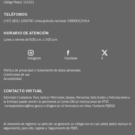
Código Postal: 111321
TELÉFONOS
(+57) (601) 2200700. Línea gratuita nacional: 018000123414
HORARIO DE ATENCIÓN
Lunes a viernes de 8:00 a.m. a 5:00 p.m.
Instagram
Facebook
X
Política de privacidad y tratamiento de datos personales
Condiciones de uso
Accesibilidad
CONTACTO VIRTUAL
Estimado Ciudadano: Para radicar Peticiones, Quejas, Reclamos, Solicitudes y Felicitaciones a
la Entidad puede remitir lo pertinente al Correo Oficial Institucional de RTVC
correspondencia@rtvc.gov.co
o diligenciar el formulario en línea:
Contacto PQRSD.
Al momento de registrar su petición, se generará un código con el cual usted podrá realizar el
seguimiento, para ello, ingrese a:
Seguimiento de PQRS