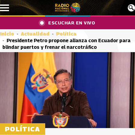
Pasar al contenido principal
ESCUCHAR EN VIVO
Inicio
Actualidad
Política
Presidente Petro propone alianza con Ecuador para
blindar puertos y frenar el narcotráfico
POLÍTICA