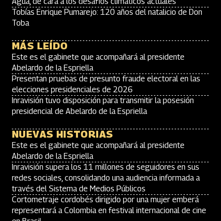
Agua, de cara a los desafíos climáticos actuales
Tobías Enrique Pumarejo: 120 años del natalicio de Don
Toba
MÁS LEÍDO
Este es el gabinete que acompañará al presidente
Abelardo de la Espriella
Presentan pruebas de presunto fraude electoral en las
elecciones presidenciales de 2026
Inravisión tuvo disposición para transmitir la posesión
presidencial de Abelardo de la Espriella
NUEVAS HISTORIAS
Este es el gabinete que acompañará al presidente
Abelardo de la Espriella
Inravisión supera los 11 millones de seguidores en sus
redes sociales, consolidando una audiencia informada a
través del Sistema de Medios Públicos
Cortometraje cordobés dirigido por una mujer emberá
representará a Colombia en festival internacional de cine