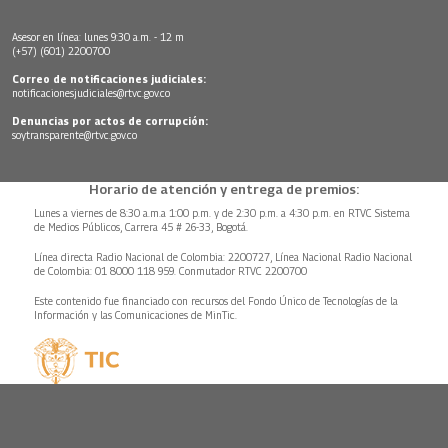
Asesor en línea: lunes 9:30 a.m. - 12 m
(+57) (601) 2200700
Correo de notificaciones judiciales:
notificacionesjudiciales@rtvc.gov.co
Denuncias por actos de corrupción:
soytransparente@rtvc.gov.co
Horario de atención y entrega de premios:
Lunes a viernes de 8:30 a.m.a 1:00 p.m. y de 2:30 p.m. a 4:30 p.m. en RTVC Sistema
de Medios Públicos, Carrera 45 # 26-33, Bogotá.
Línea directa Radio Nacional de Colombia: 2200727, Línea Nacional Radio Nacional
de Colombia: 01 8000 118 959. Conmutador RTVC 2200700
Este contenido fue financiado con recursos del Fondo Único de Tecnologías de la
Información y las Comunicaciones de MinTic.