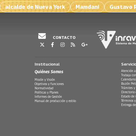
alcalde de Nueva York
Mamdani
Gustavo 
CONTACTO
Institucional
Servici
Quiénes Somos
Atención a
Trabaja co
Calendario
Misión y Visión
Buzón Peti
Objetivos y funciones
Trámites y 
Normatividad
Directorio
Políticas y Planes
Estado de 
Informes de Gestión
Términos y
Manual de producción y estilo
Entrega de