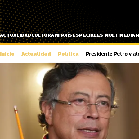
Pasar al contenido principal
ACTUALIDAD
CULTURA
MI PAÍS
ESPECIALES MULTIMEDIA
F
Inicio
Actualidad
Política
Presidente Petro y a