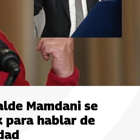
calde Mamdani se
 para hablar de
dad