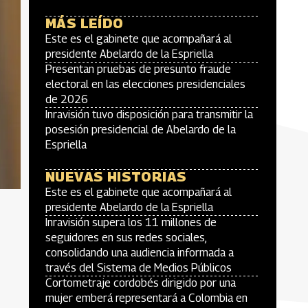
MÁS LEÍDO
Este es el gabinete que acompañará al
presidente Abelardo de la Espriella
Presentan pruebas de presunto fraude
electoral en las elecciones presidenciales
de 2026
Inravisión tuvo disposición para transmitir la
posesión presidencial de Abelardo de la
Espriella
NUEVAS HISTORIAS
Este es el gabinete que acompañará al
presidente Abelardo de la Espriella
Inravisión supera los 11 millones de
seguidores en sus redes sociales,
consolidando una audiencia informada a
través del Sistema de Medios Públicos
Cortometraje cordobés dirigido por una
mujer emberá representará a Colombia en