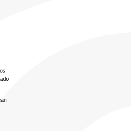
sos
tado
ean