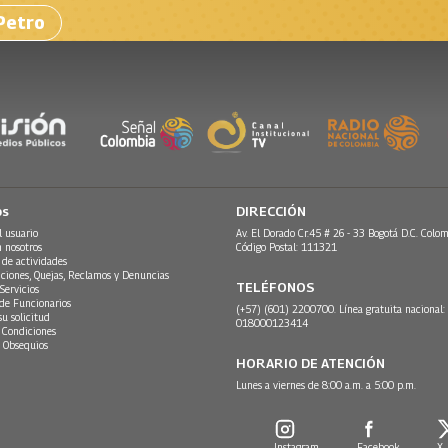
Petro
os
DIRECCIÓN
l usuario
Av. El Dorado Cr.45 # 26 - 33 Bogotá D.C. Colom
n nosotros
Código Postal: 111321
 de actividades
ciones, Quejas, Reclamos y Denuncias
TELÉFONOS
Servicios
 de Funcionarios
(+57) (601) 2200700. Línea gratuita nacional:
su solicitud
018000123414
 Condiciones
 Obsequios
HORARIO DE ATENCIÓN
Lunes a viernes de 8:00 a.m. a 5:00 p.m.
Instagram
Facebook
X