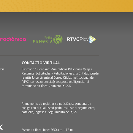
CONTACTO VIRTUAL
bia.
Estimado Ciudadano: Para radicar Peticiones, Quejas,
Reclamos, Solicitudes y Felicitaciones a la Entidad puede
remitir lo pertinente al Correo Oficial Institucional de
RTVC
correspondencia@rtvc.gov.co
o diligenciar el
formulario en línea:
Contacto PQRSD.
Al momento de registrar su petición, se generará un
código con el cual usted podrá realizar el seguimiento,
para ello, ingrese a:
Seguimiento de PQRS
Asesor en línea: lunes 9:30 a.m. - 12 m