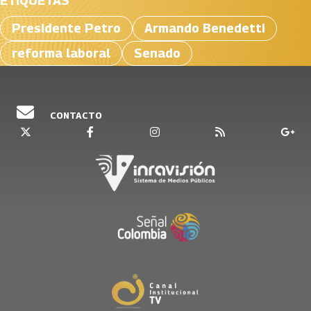
ETIQUETAS
Presidente Petro
Armando Benedetti
reforma laboral
Senado
CONTACTO