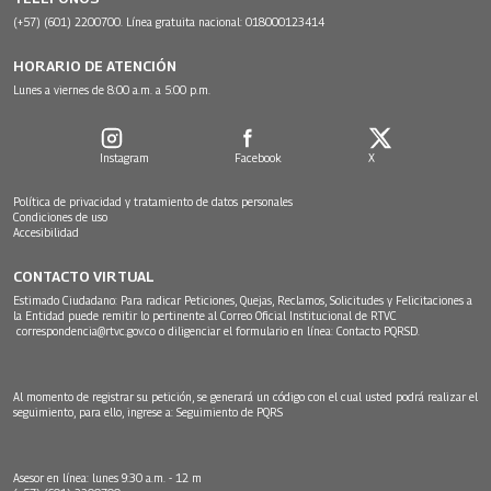
(+57) (601) 2200700. Línea gratuita nacional: 018000123414
HORARIO DE ATENCIÓN
Lunes a viernes de 8:00 a.m. a 5:00 p.m.
Instagram
Facebook
X
Política de privacidad y tratamiento de datos personales
Condiciones de uso
Accesibilidad
CONTACTO VIRTUAL
Estimado Ciudadano: Para radicar Peticiones, Quejas, Reclamos, Solicitudes y Felicitaciones a
la Entidad puede remitir lo pertinente al Correo Oficial Institucional de RTVC
correspondencia@rtvc.gov.co
o diligenciar el formulario en línea:
Contacto PQRSD.
Al momento de registrar su petición, se generará un código con el cual usted podrá realizar el
seguimiento, para ello, ingrese a:
Seguimiento de PQRS
Asesor en línea: lunes 9:30 a.m. - 12 m