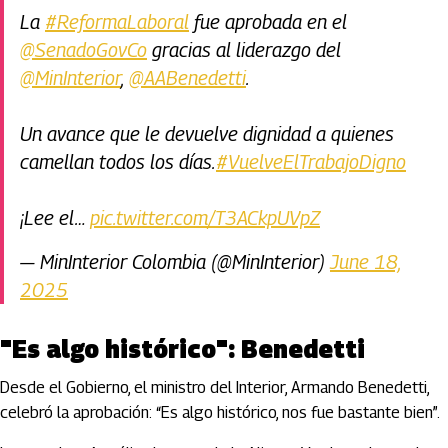
La
#ReformaLaboral
fue aprobada en el
@SenadoGovCo
gracias al liderazgo del
@MinInterior
,
@AABenedetti
.
Un avance que le devuelve dignidad a quienes
camellan todos los días.
#VuelveElTrabajoDigno
¡Lee el…
pic.twitter.com/T3ACkpUVpZ
— MinInterior Colombia (@MinInterior)
June 18,
2025
"Es algo histórico": Benedetti
Desde el Gobierno, el ministro del Interior, Armando Benedetti,
celebró la aprobación: “Es algo histórico, nos fue bastante bien”.