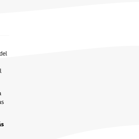
del
l
a
as
ás