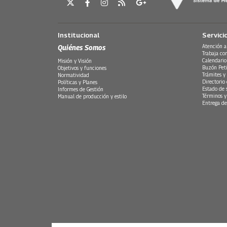
Institucional
Servici
Quiénes Somos
Atención a
Trabaja co
Calendario
Misión y Visión
Buzón Peti
Objetivos y funciones
Trámites y 
Normatividad
Directorio
Políticas y Planes
Estado de 
Informes de Gestión
Términos y
Manual de producción y estilo
Entrega de