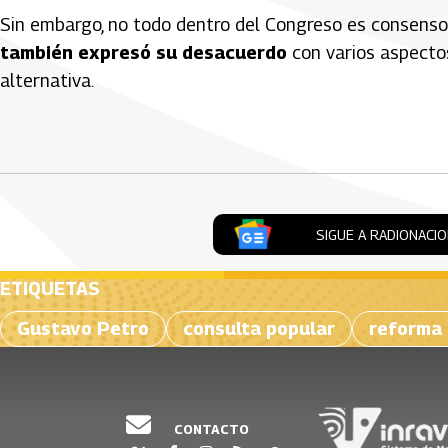
Sin embargo, no todo dentro del Congreso es consenso
también expresó su desacuerdo
con varios aspecto
alternativa.
Artículos Player
SIGUE A RADIONACI
ETIQUETAS
Gustavo Petro
consulta popular
reforma 
CONTACTO