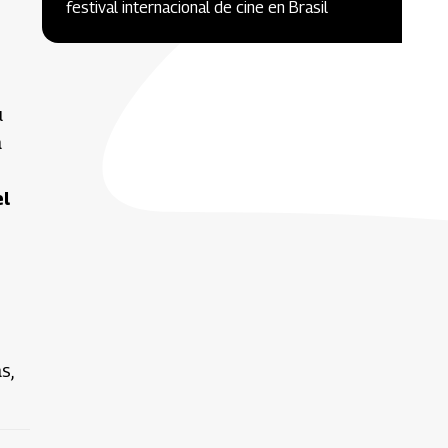
festival internacional de cine en Brasil
u
a
el
s,