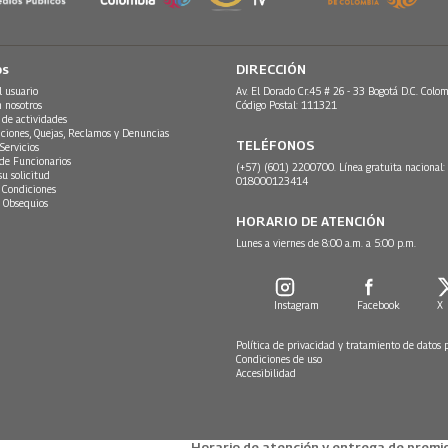
os
DIRECCIÓN
l usuario
Av. El Dorado Cr.45 # 26 - 33 Bogotá D.C. Colom
n nosotros
Código Postal: 111321
 de actividades
ciones, Quejas, Reclamos y Denuncias
TELÉFONOS
Servicios
 de Funcionarios
(+57) (601) 2200700. Línea gratuita nacional:
su solicitud
018000123414
 Condiciones
 Obsequios
HORARIO DE ATENCIÓN
Lunes a viernes de 8:00 a.m. a 5:00 p.m.
Instagram
Facebook
X
Política de privacidad y tratamiento de datos 
Condiciones de uso
Accesibilidad
Horario de atención y entrega de premio