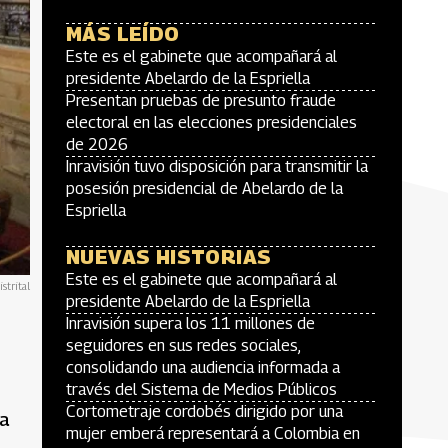
MÁS LEÍDO
Este es el gabinete que acompañará al
presidente Abelardo de la Espriella
Presentan pruebas de presunto fraude
electoral en las elecciones presidenciales
de 2026
Inravisión tuvo disposición para transmitir la
posesión presidencial de Abelardo de la
Espriella
NUEVAS HISTORIAS
Este es el gabinete que acompañará al
strital
presidente Abelardo de la Espriella
Inravisión supera los 11 millones de
seguidores en sus redes sociales,
consolidando una audiencia informada a
través del Sistema de Medios Públicos
Cortometraje cordobés dirigido por una
La
mujer emberá representará a Colombia en