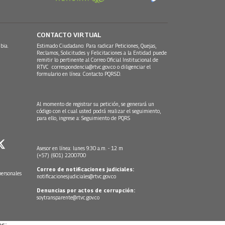
CONTACTO VIRTUAL
bia.
Estimado Ciudadano: Para radicar Peticiones, Quejas,
Reclamos, Solicitudes y Felicitaciones a la Entidad puede
remitir lo pertinente al Correo Oficial Institucional de
RTVC
correspondencia@rtvc.gov.co
o diligenciar el
formulario en línea:
Contacto PQRSD.
Al momento de registrar su petición, se generará un
código con el cual usted podrá realizar el seguimiento,
para ello, ingrese a:
Seguimiento de PQRS
Asesor en línea: lunes 9:30 a.m. - 12 m
(+57) (601) 2200700
Correo de notificaciones judiciales:
personales
notificacionesjudiciales@rtvc.gov.co
Denuncias por actos de corrupción:
soytransparente@rtvc.gov.co
s: