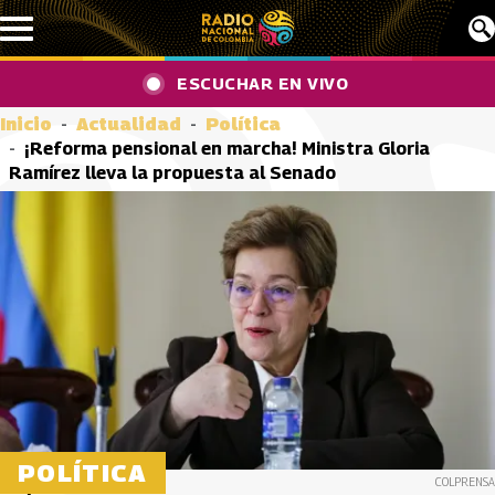
Pasar al contenido principal
ESCUCHAR EN VIVO
Inicio
Actualidad
Política
¡Reforma pensional en marcha! Ministra Gloria
Ramírez lleva la propuesta al Senado
POLÍTICA
COLPRENSA