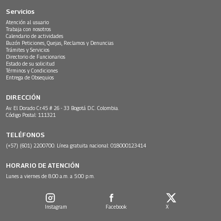
Servicios
Atención al usuario
Trabaja con nosotros
Calendario de actividades
Buzón Peticiones, Quejas, Reclamos y Denuncias
Trámites y Servicios
Directorio de Funcionarios
Estado de su solicitud
Términos y Condiciones
Entrega de Obsequios
DIRECCIÓN
Av. El Dorado Cr.45 # 26 - 33 Bogotá D.C. Colombia.
Código Postal: 111321
TELÉFONOS
(+57) (601) 2200700. Línea gratuita nacional: 018000123414
HORARIO DE ATENCIÓN
Lunes a viernes de 8:00 a.m. a 5:00 p.m.
Instagram
Facebook
X