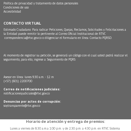
Política de privacidad y tratamiento de datos personales
Condiciones de uso
Accesibilidad
CONTACTO VIRTUAL
Estimado Ciudadano: Para radicar Peticiones, Quejas, Reclamos, Solicitudes y Felicitaciones a
la Entidad puede remitir lo pertinente al Correo Oficial Institucional de RTVC
correspondencia@rtvc.gov.co
o diligenciar el formulario en línea:
Contacto PQRSD.
Al momento de registrar su petición, se generará un código con el cual usted podrá realizar el
seguimiento, para ello, ingrese a:
Seguimiento de PQRS
Asesor en línea: lunes 9:30 a.m. - 12 m
(+57) (601) 2200700
Correo de notificaciones judiciales:
notificacionesjudiciales@rtvc.gov.co
Denuncias por actos de corrupción:
soytransparente@rtvc.gov.co
Horario de atención y entrega de premios:
Lunes a viernes de 8:30 a.m.a 1:00 p.m. y de 2:30 p.m. a 4:30 p.m. en RTVC Sistema