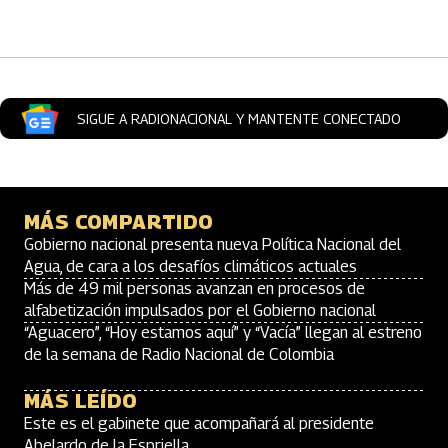
Artículos Player
SIGUE A RADIONACIONAL Y MANTENTE CONECTADO
MÁS COMPARTIDO
Gobierno nacional presenta nueva Política Nacional del
Agua, de cara a los desafíos climáticos actuales
Más de 49 mil personas avanzan en procesos de
alfabetización impulsados por el Gobierno nacional
“Aguacero”, “Hoy estamos aquí” y “Vacía” llegan al estreno
de la semana de Radio Nacional de Colombia
MÁS LEÍDO
Este es el gabinete que acompañará al presidente
Abelardo de la Espriella