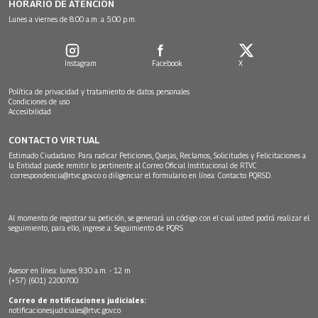
HORARIO DE ATENCIÓN
Lunes a viernes de 8:00 a.m. a 5:00 p.m.
Instagram
Facebook
X
Política de privacidad y tratamiento de datos personales
Condiciones de uso
Accesibilidad
CONTACTO VIRTUAL
Estimado Ciudadano: Para radicar Peticiones, Quejas, Reclamos, Solicitudes y Felicitaciones a
la Entidad puede remitir lo pertinente al Correo Oficial Institucional de RTVC
correspondencia@rtvc.gov.co
o diligenciar el formulario en línea:
Contacto PQRSD.
Al momento de registrar su petición, se generará un código con el cual usted podrá realizar el
seguimiento, para ello, ingrese a:
Seguimiento de PQRS
Asesor en línea: lunes 9:30 a.m. - 12 m
(+57) (601) 2200700
Correo de notificaciones judiciales:
notificacionesjudiciales@rtvc.gov.co