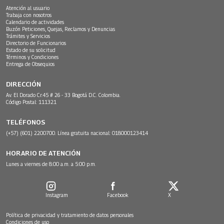
Atención al usuario
Trabaja con nosotros
Calendario de actividades
Buzón Peticiones, Quejas, Reclamos y Denuncias
Trámites y Servicios
Directorio de Funcionarios
Estado de su solicitud
Términos y Condiciones
Entrega de Obsequios
DIRECCIÓN
Av. El Dorado Cr.45 # 26 - 33 Bogotá D.C. Colombia.
Código Postal: 111321
TELÉFONOS
(+57) (601) 2200700. Línea gratuita nacional: 018000123414
HORARIO DE ATENCIÓN
Lunes a viernes de 8:00 a.m. a 5:00 p.m.
Instagram
Facebook
X
Política de privacidad y tratamiento de datos personales
Condiciones de uso