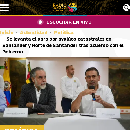
Pasar al contenido principal
ESCUCHAR EN VIVO
Inicio
Actualidad
Política
Se levanta el paro por avalúos catastrales en
Santander y Norte de Santander tras acuerdo con el
Gobierno