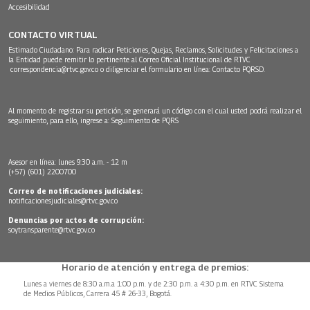
Accesibilidad
CONTACTO VIRTUAL
Estimado Ciudadano: Para radicar Peticiones, Quejas, Reclamos, Solicitudes y Felicitaciones a
la Entidad puede remitir lo pertinente al Correo Oficial Institucional de RTVC
correspondencia@rtvc.gov.co
o diligenciar el formulario en línea:
Contacto PQRSD.
Al momento de registrar su petición, se generará un código con el cual usted podrá realizar el
seguimiento, para ello, ingrese a:
Seguimiento de PQRS
Asesor en línea: lunes 9:30 a.m. - 12 m
(+57) (601) 2200700
Correo de notificaciones judiciales:
notificacionesjudiciales@rtvc.gov.co
Denuncias por actos de corrupción:
soytransparente@rtvc.gov.co
Horario de atención y entrega de premios:
Lunes a viernes de 8:30 a.m.a 1:00 p.m. y de 2:30 p.m. a 4:30 p.m. en RTVC Sistema
de Medios Públicos, Carrera 45 # 26-33, Bogotá.